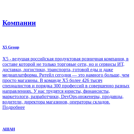
Компании
X5 Group
Х5 - ведущая российская продуктовая розничная компания, в
составе которой не только торговые сети, но и сервисы ИТ,
доставки, логистики, транспорта, готовой еды и даже
медиаплатформа. Ритейл сегодня — это намного больше, чем
просто магазины. В команде Х5 более 426 тысяч
специалистов и порядка 300 профессий в совершенно разных
направлениях. У нас трудятся юристы, финансисты,
маркетологи, разработчики, DevOps-инженеры, продавцы,
водители, директора магазинов, операторы складов.
Подробнее
АШАН