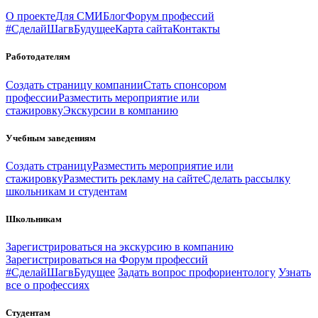
О проекте
Для СМИ
Блог
Форум профессий
#СделайШагвБудущее
Карта сайта
Контакты
Работодателям
Создать страницу компании
Стать спонсором
профессии
Разместить мероприятие или
стажировку
Экскурсии в компанию
Учебным заведениям
Создать страницу
Разместить мероприятие или
стажировку
Разместить рекламу на сайте
Сделать рассылку
школьникам и студентам
Школьникам
Зарегистрироваться на экскурсию в компанию
Зарегистрироваться на Форум профессий
#СделайШагвБудущее
Задать вопрос профориентологу
Узнать
все о профессиях
Студентам