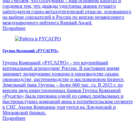
Мы считаем, что сотрудники – наш основной капитал и
гордимся тем, что дважды удостоены звания лучшего
работодателя горно-металлургической отрасли, основанного
на выборе соискателей в России по версии независимого
международного рейтинга Ranstadt Award.
Подробнее
Группа Компаний «РУСАГРО»
Группа Компаний «РУСАГРО» - это крупнейший
вертикальный агрохолдинг России. В настоящее время
занимает лидирующие позиции в производстве сахара,
свиноводстве, растениеводстве и масложировом бизнесе.
Земельный банк Группы – более 660 тыс. га. В 2015 г. по
версии ряда инвестиционных банков Группа Компаний
«Русагро» была признана одной из самых прибыльных и
быстрорастущих компаний мира в потребительском сегменте
в СНГ. Акции Компании торгуются на Лондонской и
Московской биржах.
Подробнее