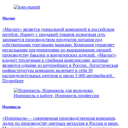
Магнит
«Магнит» является уникальной компанией в российском
ритейле. Наряду с продажей товаров розничная сеть
занимается производством продуктов питания под
собственными торговыми марками. Компания управляет
несколькими предприятиями по выращиванию овощей,
производству бакалеи и кондитерских изделий. «Магнит»
владеет тепличным и грибным комплексами, которые
являются одними из крупнейших в России. Логистическая
инфраструктура компании включает в себя 39
распределительных центров и около 5 000 автомобилей.
Подробнее
Норникель
«Норникель» – современная производственная компания,
лидер по производству цветных металлов в России и мире.