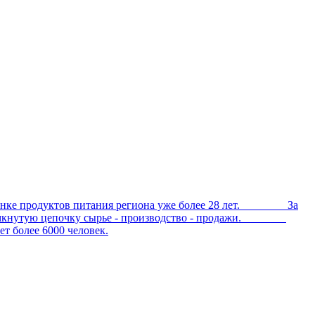
е продуктов питания региона уже более 28 лет. За
ал замкнутую цепочку сырье - производство - продажи.
 более 6000 человек.