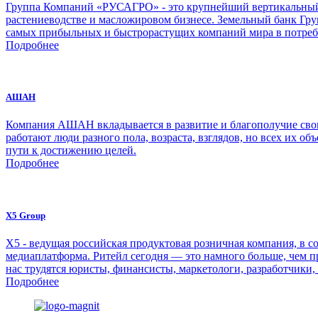
Группа Компаний «РУСАГРО» - это крупнейший вертикальный а
растениеводстве и масложировом бизнесе. Земельный банк Груп
самых прибыльных и быстрорастущих компаний мира в потреб
Подробнее
АШАН
Компания АШАН вкладывается в развитие и благополучие своих
работают люди разного пола, возраста, взглядов, но всех их об
пути к достижению целей.
Подробнее
X5 Group
Х5 - ведущая российская продуктовая розничная компания, в со
медиаплатформа. Ритейл сегодня — это намного больше, чем п
нас трудятся юристы, финансисты, маркетологи, разработчики,
Подробнее