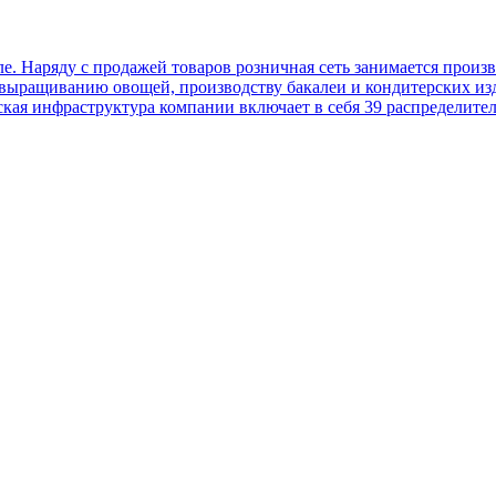
е. Наряду с продажей товаров розничная сеть занимается прои
выращиванию овощей, производству бакалеи и кондитерских из
кая инфраструктура компании включает в себя 39 распределите