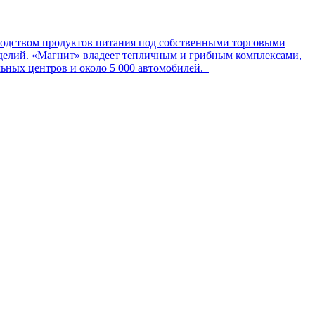
зводством продуктов питания под собственными торговыми
делий. «Магнит» владеет тепличным и грибным комплексами,
льных центров и около 5 000 автомобилей.