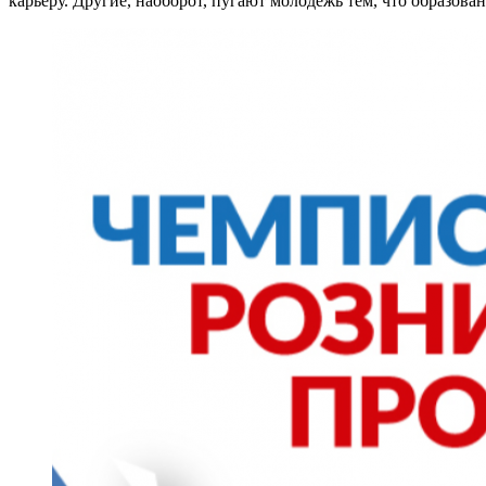
карьеру. Другие, наоборот, пугают молодежь тем, что образова