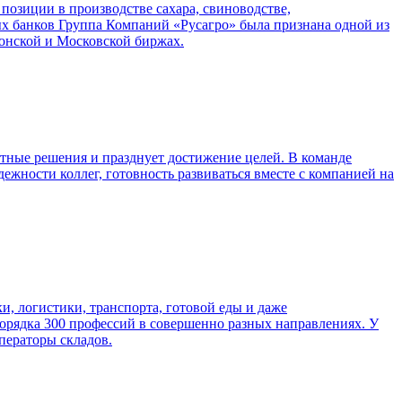
озиции в производстве сахара, свиноводстве,
ных банков Группа Компаний «Русагро» была признана одной из
онской и Московской биржах.
тные решения и празднует достижение целей. В команде
дежности коллег, готовность развиваться вместе с компанией на
ки, логистики, транспорта, готовой еды и даже
порядка 300 профессий в совершенно разных направлениях. У
ператоры складов.