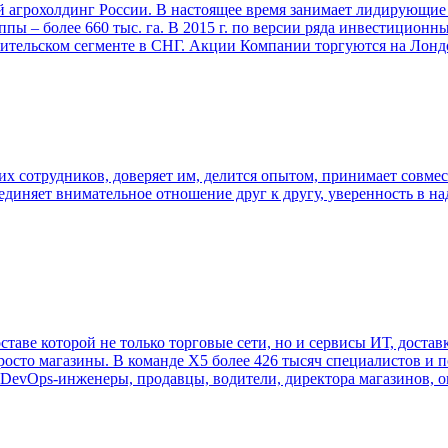
грохолдинг России. В настоящее время занимает лидирующие п
пы – более 660 тыс. га. В 2015 г. по версии ряда инвестицион
ительском сегменте в СНГ. Акции Компании торгуются на Лонд
 сотрудников, доверяет им, делится опытом, принимает совмес
ъединяет внимательное отношение друг к другу, уверенность в на
ставе которой не только торговые сети, но и сервисы ИТ, достав
росто магазины. В команде Х5 более 426 тысяч специалистов и 
 DevOps-инженеры, продавцы, водители, директора магазинов, о