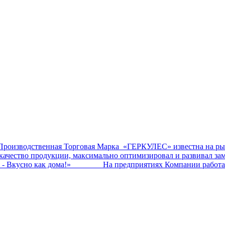
ственная Торговая Марка «ГЕРКУЛЕС» известна на рынк
ал качество продукции, максимально оптимизировал и развив
о - Вкусно как дома!» На предприятиях Компании работает