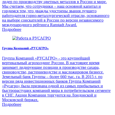
лидер по производству цветных металлов в России и мире.
Мы считаем, что сотрудники – наш основной капитал и
гордимся тем, что дважды удостоены звания лучшего
работодателя горно-металлургической отрасли, основанного
на выборе соискателей в России по версии независимого
международного рейтинга Ranstadt Award.
Подробнее
Группа Компаний «РУСАГРО»
Группа Компаний «РУСАГРО» - это крупнейший
вертикальный агрохолдинг России. В настоящее время
занимает лидирующие позиции в производстве сахара,
свиноводстве, растениеводстве и масложировом бизнесе.
Земельный банк Группы – более 660 тыс. га. В 2015 г. по
версии ряда инвестиционных банков Группа Компаний
«Русагро» была признана одной из самых прибыльных и
быстрорастущих компаний мира в потребительском сегменте
в СНГ. Акции Компании торгуются на Лондонской и
Московской биржах.
Подробнее