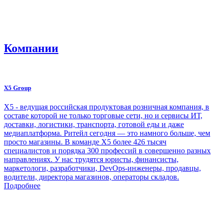
Компании
X5 Group
Х5 - ведущая российская продуктовая розничная компания, в
составе которой не только торговые сети, но и сервисы ИТ,
доставки, логистики, транспорта, готовой еды и даже
медиаплатформа. Ритейл сегодня — это намного больше, чем
просто магазины. В команде Х5 более 426 тысяч
специалистов и порядка 300 профессий в совершенно разных
направлениях. У нас трудятся юристы, финансисты,
маркетологи, разработчики, DevOps-инженеры, продавцы,
водители, директора магазинов, операторы складов.
Подробнее