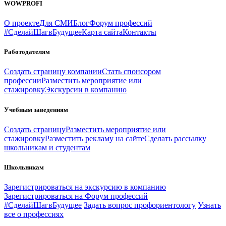
WOWPROFI
О проекте
Для СМИ
Блог
Форум профессий
#СделайШагвБудущее
Карта сайта
Контакты
Работодателям
Создать страницу компании
Стать спонсором
профессии
Разместить мероприятие или
стажировку
Экскурсии в компанию
Учебным заведениям
Создать страницу
Разместить мероприятие или
стажировку
Разместить рекламу на сайте
Сделать рассылку
школьникам и студентам
Школьникам
Зарегистрироваться на экскурсию в компанию
Зарегистрироваться на Форум профессий
#СделайШагвБудущее
Задать вопрос профориентологу
Узнать
все о профессиях