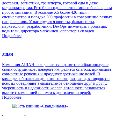
доставки, логистики, транспорта, готовой еды и даже
медиаплатформа. Ритейл сегодня — это намного больше, чем
просто магазины. В команде Х5 более 426 тысяч
специалистов и порядка 300 профессий в совершенно разных
направлениях. У нас трудятся юристы, финансисты,
маркетологи, разработчики, DevOps-инженеры, продавцы,
водители, директора магазинов, операторы складов.
Подробнее
АШАН
Компания АШАН вкладывается в развитие и благополучие
своих сотрудников, доверяет им, делится опытом, принимает
совместные решения и празднует достижение целей. В
команде работают люди разного пола, возраста, взглядов, но
всех их объединяет внимательное отношение друг к другу,
уверенность в надежности коллег, готовность развиваться
вместе с компанией на пути к достижению целей.
Подробнее