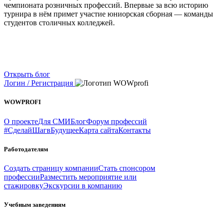
чемпионата розничных профессий. Впервые за всю историю
турнира в нём примет участие юниорская сборная — команды
студентов столичных колледжей.
Открыть блог
Логин / Регистрация
WOWPROFI
О проекте
Для СМИ
Блог
Форум профессий
#СделайШагвБудущее
Карта сайта
Контакты
Работодателям
Создать страницу компании
Стать спонсором
профессии
Разместить мероприятие или
стажировку
Экскурсии в компанию
Учебным заведениям