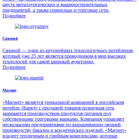
шесть металлургических и машиностроительных
предприятий, а также сервисные и торговые сети.
Подробнее
Связной
Связной — один из крупнейших технологичных ритейлеров,
который уже 25 лет является проводником в мир высоких
технологий для самой широкой аудитории.
Подробнее
Магнит
«Магнит» является уникальной компанией в российском
ритейле. Наряду с продажей товаров розничная сеть
занимается производством продуктов питания под
собственными торговыми марками. Компания управляет
несколькими предприятиями по выращиванию овощей,
производству бакалеи и кондитерских изделий. «Магнит»
владеет тепличным и грибным комплексами, которые