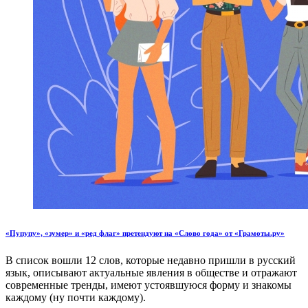
«Пупупу», «зумер» и «ред флаг» претендуют на «Слово года» от «Грамоты.ру»
В список вошли 12 слов, которые недавно пришли в русский
язык, описывают актуальные явления в обществе и отражают
современные тренды, имеют устоявшуюся форму и знакомы
каждому (ну почти каждому).