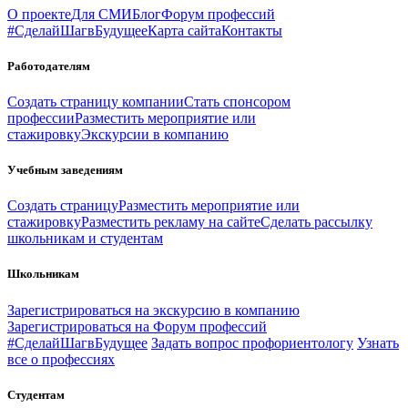
О проекте
Для СМИ
Блог
Форум профессий
#СделайШагвБудущее
Карта сайта
Контакты
Работодателям
Создать страницу компании
Стать спонсором
профессии
Разместить мероприятие или
стажировку
Экскурсии в компанию
Учебным заведениям
Создать страницу
Разместить мероприятие или
стажировку
Разместить рекламу на сайте
Сделать рассылку
школьникам и студентам
Школьникам
Зарегистрироваться на экскурсию в компанию
Зарегистрироваться на Форум профессий
#СделайШагвБудущее
Задать вопрос профориентологу
Узнать
все о профессиях
Студентам