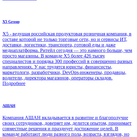
X5 Group
Х5 - ведущая российская продуктовая розничная компания, в
составе которой не только торговые сети, но и сервисы ИТ,
доставки, логистики, транспорта, готовой еды и даже
медиаплатформа. Ритейл сегодня — это намного больше, чем
просто магазины. В команде Х5 более 426 тысяч
специалистов и порядка 300 профессий в совершенно разных
направлениях. У нас трудятся юристы, финансисты,
маркетологи, разработчики, DevOps-инженеры, продавцы,
водители, директора магазинов, операторы складов.
Подробнее
АШАН
Компания АШАН вкладывается в развитие и благополучие
своих сотрудников, доверяет им, делится опытом, принимает
совместные решения и празднует достижение целей. В
команде работают люди разного пола, возраста, взглядов, но