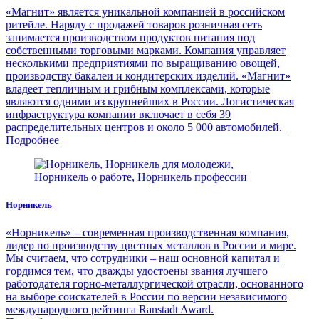
«Магнит» является уникальной компанией в российском
ритейле. Наряду с продажей товаров розничная сеть
занимается производством продуктов питания под
собственными торговыми марками. Компания управляет
несколькими предприятиями по выращиванию овощей,
производству бакалеи и кондитерских изделий. «Магнит»
владеет тепличным и грибным комплексами, которые
являются одними из крупнейших в России. Логистическая
инфраструктура компании включает в себя 39
распределительных центров и около 5 000 автомобилей.
Подробнее
Норникель
«Норникель» – современная производственная компания,
лидер по производству цветных металлов в России и мире.
Мы считаем, что сотрудники – наш основной капитал и
гордимся тем, что дважды удостоены звания лучшего
работодателя горно-металлургической отрасли, основанного
на выборе соискателей в России по версии независимого
международного рейтинга Ranstadt Award.