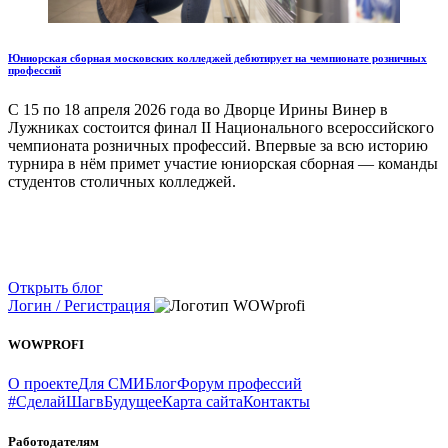
Юниорская сборная московских колледжей дебютирует на чемпионате розничных
профессий
С 15 по 18 апреля 2026 года во Дворце Ирины Винер в
Лужниках состоится финал II Национального всероссийского
чемпионата розничных профессий. Впервые за всю историю
турнира в нём примет участие юниорская сборная — команды
студентов столичных колледжей.
Открыть блог
Логин / Регистрация
WOWPROFI
О проекте
Для СМИ
Блог
Форум профессий
#СделайШагвБудущее
Карта сайта
Контакты
Работодателям