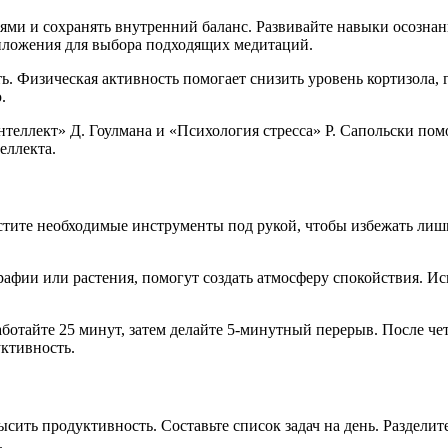
ями и сохранять внутренний баланс. Развивайте навыки осознан
иложения для выбора подходящих медитаций.
 Физическая активность помогает снизить уровень кортизола, г
.
еллект» Д. Гоулмана и «Психология стресса» Р. Сапольски помо
еллекта.
местите необходимые инструменты под рукой, чтобы избежать ли
рафии или растения, помогут создать атмосферу спокойствия. И
ботайте 25 минут, затем делайте 5-минутный перерыв. После че
ктивность.
сить продуктивность. Составьте список задач на день. Разделит
.