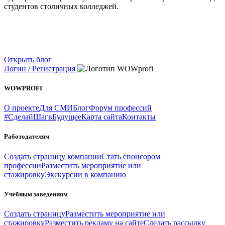
студентов столичных колледжей.
Открыть блог
Логин / Регистрация
WOWPROFI
О проекте
Для СМИ
Блог
Форум профессий
#СделайШагвБудущее
Карта сайта
Контакты
Работодателям
Создать страницу компании
Стать спонсором
профессии
Разместить мероприятие или
стажировку
Экскурсии в компанию
Учебным заведениям
Создать страницу
Разместить мероприятие или
стажировку
Разместить рекламу на сайте
Сделать рассылку