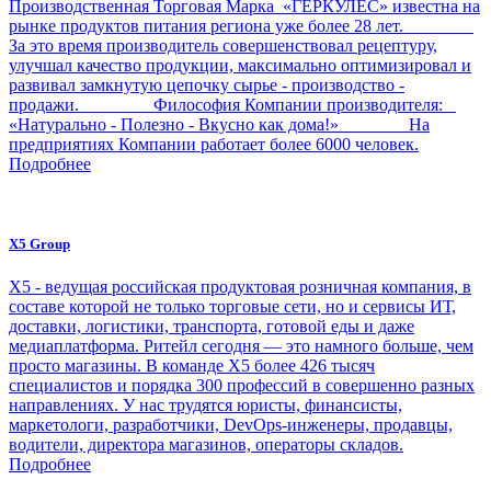
Производственная Торговая Марка «ГЕРКУЛЕС» известна на
рынке продуктов питания региона уже более 28 лет.
За это время производитель совершенствовал рецептуру,
улучшал качество продукции, максимально оптимизировал и
развивал замкнутую цепочку сырье - производство -
продажи. Философия Компании производителя:
«Натурально - Полезно - Вкусно как дома!» На
предприятиях Компании работает более 6000 человек.
Подробнее
X5 Group
Х5 - ведущая российская продуктовая розничная компания, в
составе которой не только торговые сети, но и сервисы ИТ,
доставки, логистики, транспорта, готовой еды и даже
медиаплатформа. Ритейл сегодня — это намного больше, чем
просто магазины. В команде Х5 более 426 тысяч
специалистов и порядка 300 профессий в совершенно разных
направлениях. У нас трудятся юристы, финансисты,
маркетологи, разработчики, DevOps-инженеры, продавцы,
водители, директора магазинов, операторы складов.
Подробнее