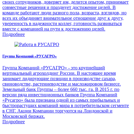
своих сотрудников, доверяет им, делится опытом, принимает
совместные решения и празднует достижение целей. В
команде работают люди разного пола, возраста, взглядов, но
всех их объединяет внимательное отношение друг к другу,
уверенность в надежности коллег, готовность развиваться
вместе с компанией на пути к достижению целей.
Подробнее
Группа Компаний «РУСАГРО»
Группа Компаний «РУСАГРО» - это крупнейший
вертикальный агрохолдинг России. В настоящее время
занимает лидирующие позиции в производстве сахара,
свиноводстве, растениеводстве и масложировом бизнесе.
Земельный банк Группы – более 660 тыс. га. В 2015 г. по
версии ряда инвестиционных банков Группа Компаний
«Русагро» была признана одной из самых прибыльных и
быстрорастущих компаний мира в потребительском сегменте
в СНГ. Акции Компании торгуются на Лондонской и
Московской биржах.
Подробнее