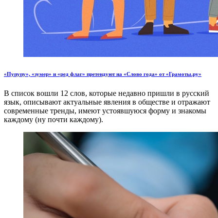
«Пупупу», «зумер» и «ред флаг» претендуют на «Слово года» от «Грамоты.ру»
В список вошли 12 слов, которые недавно пришли в русский
язык, описывают актуальные явления в обществе и отражают
современные тренды, имеют устоявшуюся форму и знакомы
каждому (ну почти каждому).