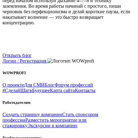
перед началом используй дыхание 4–7–8 и технику
заземления. Во время работы начинай с простого, пиши
черновик без перфекционизма и делай короткие паузы, если
накатывает волнение — это быстро возвращает
концентрацию.
Открыть блог
Логин / Регистрация
WOWPROFI
О проекте
Для СМИ
Блог
Форум профессий
#СделайШагвБудущее
Карта сайта
Контакты
Работодателям
Создать страницу компании
Стать спонсором
профессии
Разместить мероприятие или
стажировку
Экскурсии в компанию
Учебным заведениям