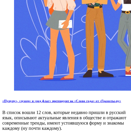
«Пупупу», «зумер» и «ред флаг» претендуют на «Слово года» от «Грамоты.ру»
В список вошли 12 слов, которые недавно пришли в русский
язык, описывают актуальные явления в обществе и отражают
современные тренды, имеют устоявшуюся форму и знакомы
каждому (ну почти каждому).