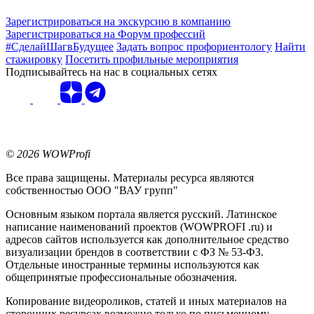
Зарегистрироваться на экскурсию в компанию
Зарегистрироваться на Форум профессий
#СделайШагвБудущее
Задать вопрос профориентологу
Найти
стажировку
Посетить профильные мероприятия
Подписывайтесь на нас в социальных сетях
© 2026 WOWProfi
Все права защищены. Материалы ресурса являются
собственностью ООО "ВАУ групп"
Основным языком портала является русский. Латинское
написание наименований проектов (WOWPROFI .ru) и
адресов сайтов используется как дополнительное средство
визуализации брендов в соответствии с ФЗ № 53-ФЗ.
Отдельные иностранные термины используются как
общепринятые профессиональные обозначения.
Копирование видеороликов, статей и иных материалов на
сторонних ресурсах возможно только по письменному