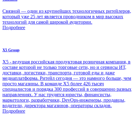
Связной — один из крупнейших технологичных ритейлеров,
который уже 25 лет является проводником в мир высоких
технологий для самой широкой аудитории.
Подробнее
X5 Group
Х5 - ведущая российская продуктовая розничная компания, в
составе которой не только торговые сети, но и сервисы ИТ,
доставки, логистики, транспорта, готовой еды и даже
медиаплатформа. Ритейл сегодня — это намного больше, чем
просто магазины. В команде Х5 более 426 тысяч
специалистов и порядка 300 профессий в совершенно разных
направлениях. У нас трудятся юристы, финансисты,
маркетологи, разработчики, DevOps-инженеры, продавцы,
водители, директора магазинов, операторы складов.
Подробнее