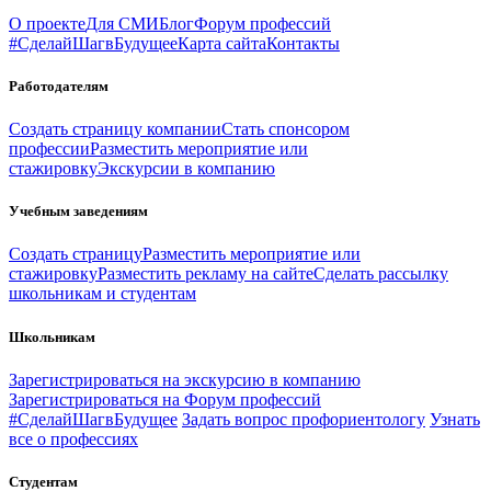
О проекте
Для СМИ
Блог
Форум профессий
#СделайШагвБудущее
Карта сайта
Контакты
Работодателям
Создать страницу компании
Стать спонсором
профессии
Разместить мероприятие или
стажировку
Экскурсии в компанию
Учебным заведениям
Создать страницу
Разместить мероприятие или
стажировку
Разместить рекламу на сайте
Сделать рассылку
школьникам и студентам
Школьникам
Зарегистрироваться на экскурсию в компанию
Зарегистрироваться на Форум профессий
#СделайШагвБудущее
Задать вопрос профориентологу
Узнать
все о профессиях
Студентам