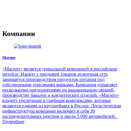
Компании
Магнит
«Магнит» является уникальной компанией в российском
ритейле. Наряду с продажей товаров розничная сеть
занимается производством продуктов питания под
собственными торговыми марками. Компания управляет
несколькими предприятиями по выращиванию овощей,
производству бакалеи и кондитерских изделий. «Магнит»
владеет тепличным и грибным комплексами, которые
являются одними из крупнейших в России. Логистическая
инфраструктура компании включает в себя 39
распределительных центров и около 5 000 автомобилей.
Подробнее