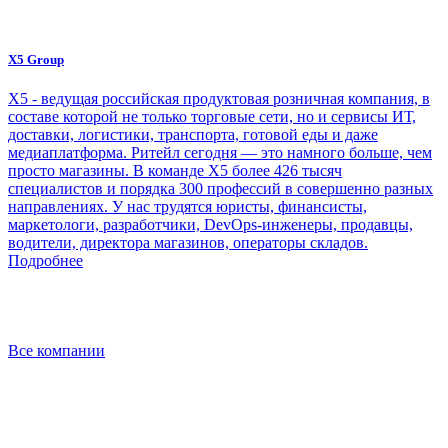
X5 Group
Х5 - ведущая российская продуктовая розничная компания, в
составе которой не только торговые сети, но и сервисы ИТ,
доставки, логистики, транспорта, готовой еды и даже
медиаплатформа. Ритейл сегодня — это намного больше, чем
просто магазины. В команде Х5 более 426 тысяч
специалистов и порядка 300 профессий в совершенно разных
направлениях. У нас трудятся юристы, финансисты,
маркетологи, разработчики, DevOps-инженеры, продавцы,
водители, директора магазинов, операторы складов.
Подробнее
Все компании