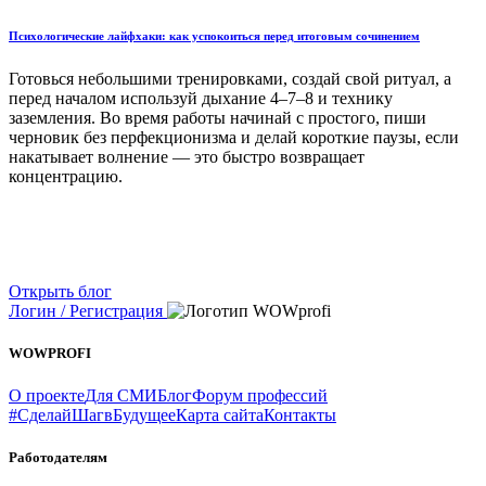
Психологические лайфхаки: как успокоиться перед итоговым сочинением
Готовься небольшими тренировками, создай свой ритуал, а
перед началом используй дыхание 4–7–8 и технику
заземления. Во время работы начинай с простого, пиши
черновик без перфекционизма и делай короткие паузы, если
накатывает волнение — это быстро возвращает
концентрацию.
Открыть блог
Логин / Регистрация
WOWPROFI
О проекте
Для СМИ
Блог
Форум профессий
#СделайШагвБудущее
Карта сайта
Контакты
Работодателям