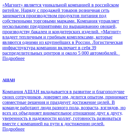
«Магнит» является уникальной компанией в российском
ритейле. Наряду с продажей товаров розничная сеть
занимается производством продуктов питания под
собственными торговыми марками. Компания управляет
несколькими предприятиями по выращиванию овощей,
производству бакалеи и кондитерских изделий. «Магнит»
владеет тепличным и грибным комплексами, которые
являются одними из крупнейших в России. Логистическая
инфраструктура компании включает в себя 39
распределительных центров и около 5 000 автомобилей.
Подробнее
АШАН
Компания АШАН вкладывается в развитие и благополучие
своих сотрудников, доверяет им, делится опытом, принимает
совместные решения и празднует достижение целей. В
команде работают люди разного пола, возраста, взглядов, но
всех их объединяет внимательное отношение друг к другу,
уверенность в надежности коллег, готовность развиваться
вместе с компанией на пути к достижению целей.
Подробнее