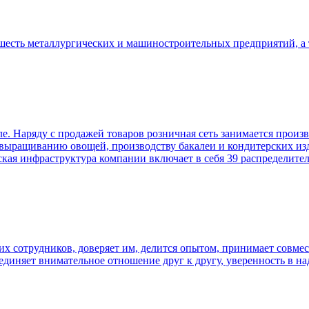
шесть металлургических и машиностроительных предприятий, а 
е. Наряду с продажей товаров розничная сеть занимается прои
выращиванию овощей, производству бакалеи и кондитерских из
кая инфраструктура компании включает в себя 39 распределите
 сотрудников, доверяет им, делится опытом, принимает совмес
ъединяет внимательное отношение друг к другу, уверенность в на