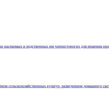
ии насекомых и родственных им членистоногих для решения проб
твом сельскохозяйственных культур, разведением домашнего ско