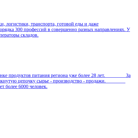
ки, логистики, транспорта, готовой еды и даже
порядка 300 профессий в совершенно разных направлениях. У
ператоры складов.
е продуктов питания региона уже более 28 лет. За
ал замкнутую цепочку сырье - производство - продажи.
 более 6000 человек.