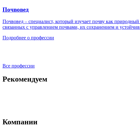
Почвовед
Почвовед – специалист, который изучает почву как природный
связанных с управлением почвами, их сохранением и устойчи
Подробнее о профессии
Все профессии
Рекомендуем
Компании