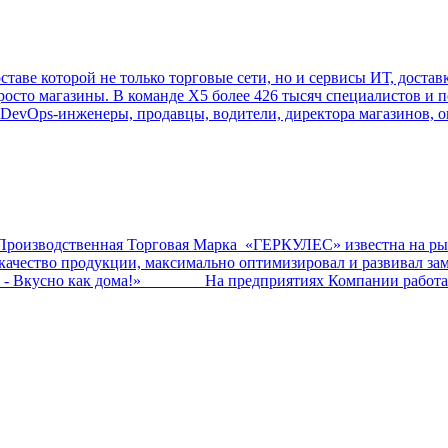
ставе которой не только торговые сети, но и сервисы ИТ, достав
росто магазины. В команде Х5 более 426 тысяч специалистов и 
 DevOps-инженеры, продавцы, водители, директора магазинов, о
ственная Торговая Марка «ГЕРКУЛЕС» известна на рынк
ал качество продукции, максимально оптимизировал и развив
о - Вкусно как дома!» На предприятиях Компании работает