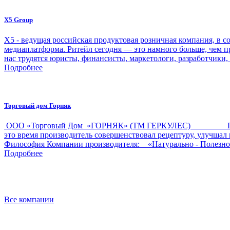
X5 Group
Х5 - ведущая российская продуктовая розничная компания, в со
медиаплатформа. Ритейл сегодня — это намного больше, чем п
нас трудятся юристы, финансисты, маркетологи, разработчики,
Подробнее
Торговый дом Горняк
ООО «Торговый Дом «ГОРНЯК» (ТМ ГЕРКУЛЕС) Производ
это время производитель совершенствовал рецептуру, улучш
Философия Компании производителя: «Натурально - Полезн
Подробнее
Все компании