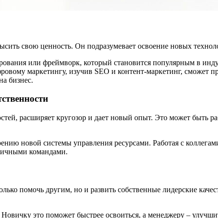
высить свою ценность. Он подразумевает освоение новых техно
ования или фреймворк, который становится популярным в индус
фровому маркетингу, изучив SEO и контент-маркетинг, сможет п
на бизнес.
тственности
стей, расширяет кругозор и дает новый опыт. Это может быть 
рению новой системы управления ресурсами. Работая с коллегами
зличными командами.
только помочь другим, но и развить собственные лидерские каче
Новичку это поможет быстрее освоиться, а менеджеру – улучши