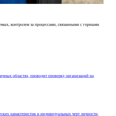
емых, контролем за процессами, связанными с горными
личных областях, проводит проверку организаций на
ческих характеристик и индивидуальных черт личности,