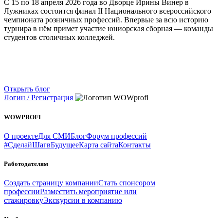
С 15 по 18 апреля 2026 года во Дворце Ирины Винер в
Лужниках состоится финал II Национального всероссийского
чемпионата розничных профессий. Впервые за всю историю
турнира в нём примет участие юниорская сборная — команды
студентов столичных колледжей.
Открыть блог
Логин / Регистрация
WOWPROFI
О проекте
Для СМИ
Блог
Форум профессий
#СделайШагвБудущее
Карта сайта
Контакты
Работодателям
Создать страницу компании
Стать спонсором
профессии
Разместить мероприятие или
стажировку
Экскурсии в компанию