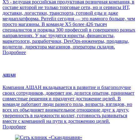
Х5 - ведущая российская продуктовая розничная компания, в
составе которой не только торговые сети, но и сервисы ИТ,
доставки, логистики, транспорта, готовой еды и даже
медиаплатформа. Ритейл сегодня — это намного больше, чем
просто магазины. В команде Х5 более 426 тысяч
специалистов и порядка 300 профессий в совершенно разных
направлениях. У нас трудятся юристы, финансисты,
маркетологи, разработчики, DevOps-инженеры, продавцы,
водители, директора магазинов, операторы складов.
Подробнее
АШАН
Компания АШАН вкладывается в развитие и благополучие
своих сотрудников, доверяет им, делится опытом, принимает
совместные решения и празднует достижение целей. В
команде работают люди разного пола, возраста, взглядов, но
всех их объединяет внимательное отношение друг к другу,
уверенность в надежности коллег, готовность развиваться
вместе с компанией на пути к достижению целей.
Подробнее