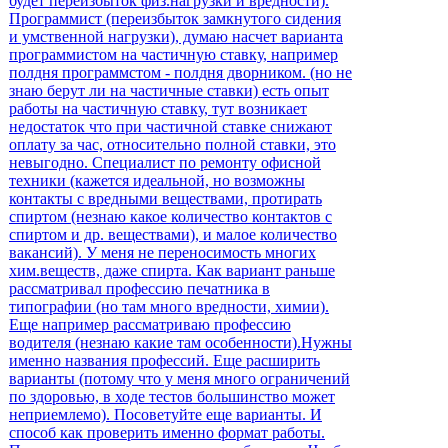
будет переизбыток физ.нагрузки и вредности).
Программист (переизбыток замкнутого сидения
и умственной нагрузки), думаю насчет варианта
программистом на частичную ставку, например
полдня программстом - полдня дворником. (но не
знаю берут ли на частичные ставки) есть опыт
работы на частичную ставку, тут возникает
недостаток что при частичной ставке снижают
оплату за час, относительно полной ставки, это
невыгодно. Специалист по ремонту офисной
техники (кажется идеальной, но возможны
контакты с вредными веществами, протирать
спиртом (незнаю какое количество контактов с
спиртом и др. веществами), и малое количество
вакансий). У меня не переносимость многих
хим.веществ, даже спирта. Как вариант раньше
рассматривал профессию печатника в
типографии (но там много вредности, химии).
Еще например рассматриваю профессию
водителя (незнаю какие там особенности).Нужны
именно названия профессий. Еще расширить
варианты (потому что у меня много ограничений
по здоровью, в ходе тестов большинство может
неприемлемо). Посоветуйте еще варианты. И
способ как проверить именно формат работы.