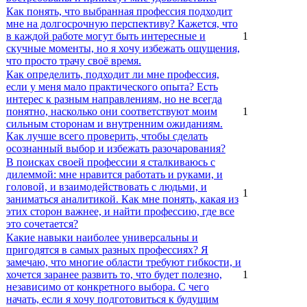
Как понять, что выбранная профессия подходит
мне на долгосрочную перспективу? Кажется, что
в каждой работе могут быть интересные и
1
скучные моменты, но я хочу избежать ощущения,
что просто трачу своё время.
Как определить, подходит ли мне профессия,
если у меня мало практического опыта? Есть
интерес к разным направлениям, но не всегда
понятно, насколько они соответствуют моим
1
сильным сторонам и внутренним ожиданиям.
Как лучше всего проверить, чтобы сделать
осознанный выбор и избежать разочарования?
В поисках своей профессии я сталкиваюсь с
дилеммой: мне нравится работать и руками, и
головой, и взаимодействовать с людьми, и
1
заниматься аналитикой. Как мне понять, какая из
этих сторон важнее, и найти профессию, где все
это сочетается?
Какие навыки наиболее универсальны и
пригодятся в самых разных профессиях? Я
замечаю, что многие области требуют гибкости, и
хочется заранее развить то, что будет полезно,
1
независимо от конкретного выбора. С чего
начать, если я хочу подготовиться к будущим