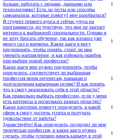
больше: работать с людьми, данными или
1
технологиями? Есть ли тесты или способы
самоанализа, которые помогут мне разобраться?
Я студент первого курса и сейчас учусь на
программиста, но чувствую, что мне не хватает
интереса к выбранной специальности. Однако я
не хочу бросать обучение, так как вложил уже
1
много сил и времени. Какие шаги я могу
предпринять, чтобы понять, стоит ли мне
сменить направление, и как избежать ошибок
при выборе новой профессии?
Какие шаги мне нужно предпринять, чтобы
определить, соответствует ли выбранная
профессия моим интересам, навыкам и
1
долгосрочным карьерным целям? И как понять,
что я смогу реализовать себя в этой области?
Как правильно выбрать профессию, если у меня
есть интересы в нескольких разных областях?
Какие критерии помогут определить, в какой
1
сфере я смогу достичь успеха и получать
удовольствие от работы?
Здравствуйте! Как определить, подходит ли мне
творческая профессия, и какие шаги нужно
1
сделать, чтобы успешно начать карьеру в этой