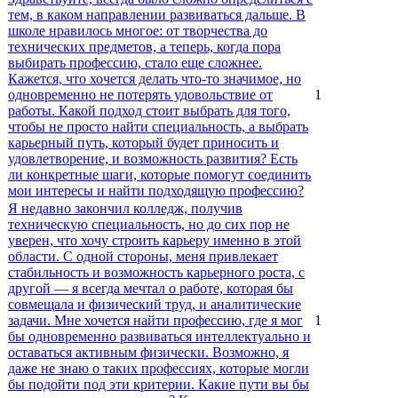
тем, в каком направлении развиваться дальше. В
школе нравилось многое: от творчества до
технических предметов, а теперь, когда пора
выбирать профессию, стало еще сложнее.
Кажется, что хочется делать что-то значимое, но
одновременно не потерять удовольствие от
1
работы. Какой подход стоит выбрать для того,
чтобы не просто найти специальность, а выбрать
карьерный путь, который будет приносить и
удовлетворение, и возможность развития? Есть
ли конкретные шаги, которые помогут соединить
мои интересы и найти подходящую профессию?
Я недавно закончил колледж, получив
техническую специальность, но до сих пор не
уверен, что хочу строить карьеру именно в этой
области. С одной стороны, меня привлекает
стабильность и возможность карьерного роста, с
другой — я всегда мечтал о работе, которая бы
совмещала и физический труд, и аналитические
задачи. Мне хочется найти профессию, где я мог
1
бы одновременно развиваться интеллектуально и
оставаться активным физически. Возможно, я
даже не знаю о таких профессиях, которые могли
бы подойти под эти критерии. Какие пути вы бы