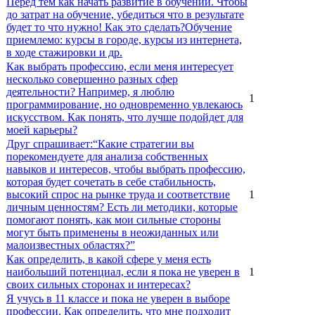
Перед тем как начать развитие в обучении. Чтобы
до затрат на обучение, убедиться что в результате
будет то что нужно! Как это сделать?Обучение
приемлемо: курсы в городе, курсы из интернета,
в ходе стажировки и др.
Как выбрать профессию, если меня интересует
несколько совершенно разных сфер
деятельности? Например, я люблю
1
программирование, но одновременно увлекаюсь
искусством. Как понять, что лучше подойдет для
моей карьеры?
Друг спрашивает:“Какие стратегии вы
порекомендуете для анализа собственных
навыков и интересов, чтобы выбрать профессию,
которая будет сочетать в себе стабильность,
высокий спрос на рынке труда и соответствие
1
личным ценностям? Есть ли методики, которые
помогают понять, как мои сильные стороны
могут быть применены в неожиданных или
малоизвестных областях?”
Как определить, в какой сфере у меня есть
наибольший потенциал, если я пока не уверен в
1
своих сильных сторонах и интересах?
Я учусь в 11 классе и пока не уверен в выборе
профессии. Как определить, что мне подходит