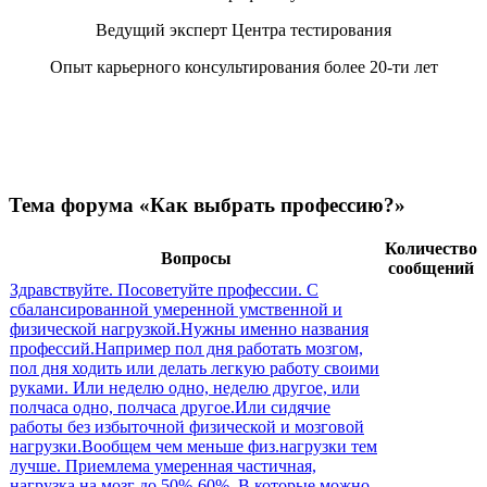
Ведущий эксперт Центра тестирования
Опыт карьерного консультирования более 20-ти лет
Тема форума «Как выбрать профессию?»
Количество
Вопросы
сообщений
Здравствуйте. Посоветуйте профессии. С
сбалансированной умеренной умственной и
физической нагрузкой.Нужны именно названия
профессий.Например пол дня работать мозгом,
пол дня ходить или делать легкую работу своими
руками. Или неделю одно, неделю другое, или
полчаса одно, полчаса другое.Или сидячие
работы без избыточной физической и мозговой
нагрузки.Вообщем чем меньше физ.нагрузки тем
лучше. Приемлема умеренная частичная,
нагрузка на мозг до 50%-60%. В которые можно