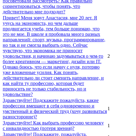
посоветовали рассмотреть? Как правильно
сориентироваться, чтобы понять, что
действительно мне подходит?
Привет! Меня зовут Анастасия, мне 20 лет. Я
учусь на экономиста, но чем дальше
продвигается учеба, тем больше понимаю, что
это не мое. В школе я пробовала много разных
направлений: спорт, музыка, программирование,
но так и не смогла выбрать одно. Сейчас
чувствую, что экономика не приносит
удовольствия, и начинаю задумываться о чем-то
2
более креативном — маркетинг, дизайн или IT.
Однако боюсь, что если начну с нуля, потеряю
уже вложенные усилия. Как понять,
действительно ли стоит сменить направление, и
как найти ту профессию, которая будет
приносить не только стабильность, но и
удовольствие?
Здравствуйте! Подскажите пожалуйста, какие
профессии вмещают в себя одновременно и
1
умственный и физический труд (хочу развиваться
разносторонне)?
Здравствуйте! Как выбрать профессию человеку
1
с инвалидностью (потеря зрения)?
Здравствуйте! Подскажите, пожалуйста,