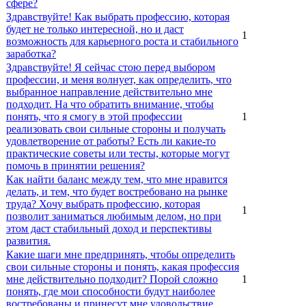
сфере?
Здравствуйте! Как выбрать профессию, которая
будет не только интересной, но и даст
1
возможность для карьерного роста и стабильного
заработка?
Здравствуйте! Я сейчас стою перед выбором
профессии, и меня волнует, как определить, что
выбранное направление действительно мне
подходит. На что обратить внимание, чтобы
понять, что я смогу в этой профессии
1
реализовать свои сильные стороны и получать
удовлетворение от работы? Есть ли какие-то
практические советы или тесты, которые могут
помочь в принятии решения?
Как найти баланс между тем, что мне нравится
делать, и тем, что будет востребовано на рынке
труда? Хочу выбрать профессию, которая
1
позволит заниматься любимым делом, но при
этом даст стабильный доход и перспективы
развития.
Какие шаги мне предпринять, чтобы определить
свои сильные стороны и понять, какая профессия
мне действительно подходит? Порой сложно
1
понять, где мои способности будут наиболее
востребованы и принесут мне удовольствие.