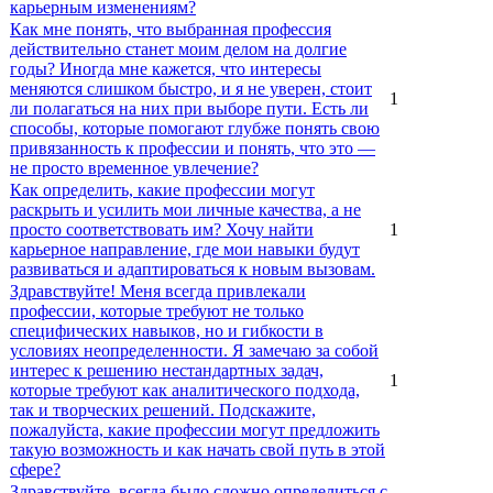
карьерным изменениям?
Как мне понять, что выбранная профессия
действительно станет моим делом на долгие
годы? Иногда мне кажется, что интересы
меняются слишком быстро, и я не уверен, стоит
1
ли полагаться на них при выборе пути. Есть ли
способы, которые помогают глубже понять свою
привязанность к профессии и понять, что это —
не просто временное увлечение?
Как определить, какие профессии могут
раскрыть и усилить мои личные качества, а не
просто соответствовать им? Хочу найти
1
карьерное направление, где мои навыки будут
развиваться и адаптироваться к новым вызовам.
Здравствуйте! Меня всегда привлекали
профессии, которые требуют не только
специфических навыков, но и гибкости в
условиях неопределенности. Я замечаю за собой
интерес к решению нестандартных задач,
1
которые требуют как аналитического подхода,
так и творческих решений. Подскажите,
пожалуйста, какие профессии могут предложить
такую возможность и как начать свой путь в этой
сфере?
Здравствуйте, всегда было сложно определиться с