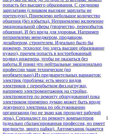
попасть без высшего образования. С средними
зарплатами (слишком высокие зарплаты не
претендую). Приемлемо небольшое количество
общения (без избытка). Неприемлемо включение
эмоциональной сферы (творчество, переизбыток
общения). И без вреда для здоровья. Например
неприемлемо менеджером, продавцом,
дизайнером, строителем. Идеально было бы
инженер, технолог (но здесь высшее образование
нужно), причем попасть в востребованный
подвид инженера, чтобы не оказаться без
работы.Я понял что нейтральные эмоционально
профессии чаще технические (но
необязательно).Из предварительных вариантов:
электрик (проблема: есть много видов
электриков с переибытком физ.нагрузки,
например электромонтажник на стройке,
электромонтер по ремонту оборудования) пока
электриком примерно думаю может быть вроде
дежурного электрика по обслуживанию
организации (но не знаю как проходит рабочий
день). Специалист по ремонту компьютеров
1
(идеально сбалансированная профессия, но имеет
вредности, много пайки). Автомеханик (кажется