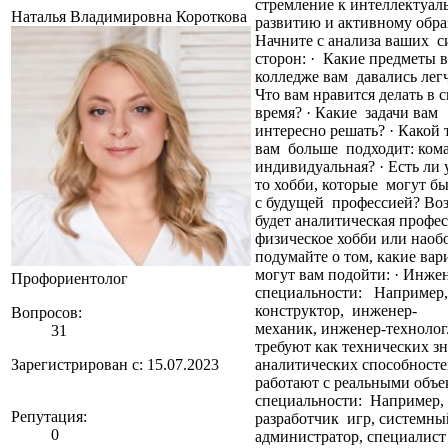
стремление к интеллектуал
Наталья Владимировна Короткова
развитию и активному обра
Начните с анализа ваших 
сторон: · Какие предметы в
колледже вам давалиcь легч
Что вам нравится делать в 
время? · Какие задачи вам
интересно решать? · Какой
вам больше подходит: ком
индивидуальная? · Есть ли у
то хобби, которые могут бы
с будущей профессией? Во
будет аналитическая профес
физическое хобби или наобо
подумайте о том, какие ва
могут вам подойти: · Инже
Профориентолог
специальности: Например,
конструктор, инженер-
Вопросов:
механик, инженер-техноло
31
требуют как технических зн
Зарегистрирован с: 15.07.2023
аналитических способносте
работают с реальными объек
специальности: Например,
Репутация:
разработчик игр, системн
0
администратор, специалист