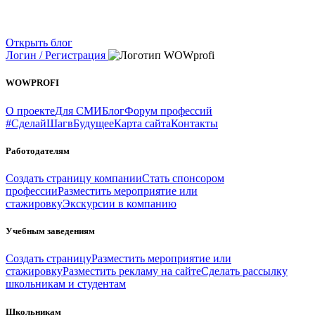
Открыть блог
Логин / Регистрация
WOWPROFI
О проекте
Для СМИ
Блог
Форум профессий
#СделайШагвБудущее
Карта сайта
Контакты
Работодателям
Создать страницу компании
Стать спонсором
профессии
Разместить мероприятие или
стажировку
Экскурсии в компанию
Учебным заведениям
Создать страницу
Разместить мероприятие или
стажировку
Разместить рекламу на сайте
Сделать рассылку
школьникам и студентам
Школьникам