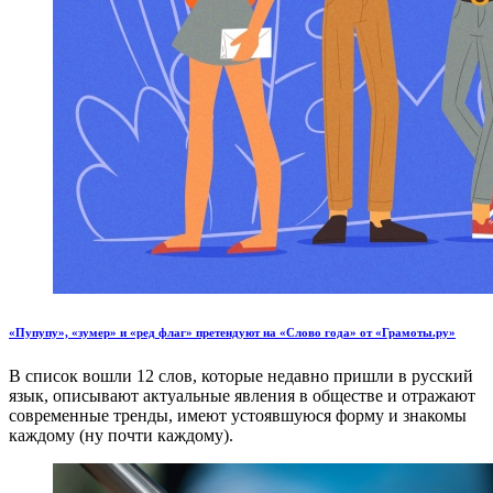
«Пупупу», «зумер» и «ред флаг» претендуют на «Слово года» от «Грамоты.ру»
В список вошли 12 слов, которые недавно пришли в русский
язык, описывают актуальные явления в обществе и отражают
современные тренды, имеют устоявшуюся форму и знакомы
каждому (ну почти каждому).