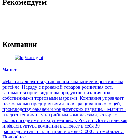
Рекомендуем
Компании
Магнит
«Магнит» является уникальной компанией в российском
ритейле. Наряду с продажей товаров розничная сеть
занимается производством продуктов питания под
собственными торговыми марками. Компания управляет
несколькими предприятиями по выращиванию овощей,
производству бакалеи и кондитерских изделий. «Магнит»
владеет тепличным и грибным комплексами, которые
являются одними из крупнейших в России. Логистическая
инфраструктура компании включает в себя 39
распределительных центров и около 5 000 автомобилей.
Подробнее