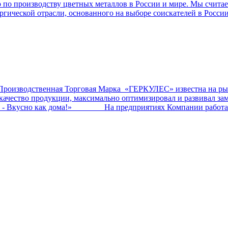
по производству цветных металлов в России и мире. Мы считаем
ргической отрасли, основанного на выборе соискателей в Росси
ственная Торговая Марка «ГЕРКУЛЕС» известна на рынк
ал качество продукции, максимально оптимизировал и развив
о - Вкусно как дома!» На предприятиях Компании работает