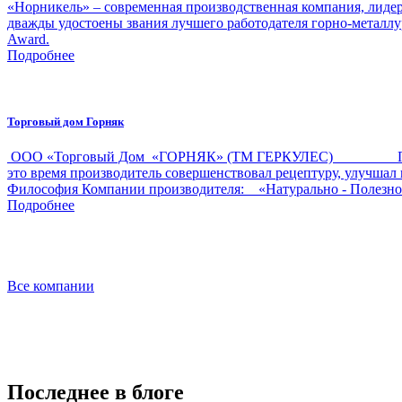
«Норникель» – современная производственная компания, лидер 
дважды удостоены звания лучшего работодателя горно-металлу
Award.
Подробнее
Торговый дом Горняк
ООО «Торговый Дом «ГОРНЯК» (ТМ ГЕРКУЛЕС) Производ
это время производитель совершенствовал рецептуру, улучш
Философия Компании производителя: «Натурально - Полезн
Подробнее
Все компании
Последнее в блоге