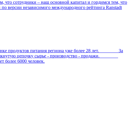
, что сотрудники – наш основной капитал и гордимся тем, что
и по версии независимого международного рейтинга Ranstadt
е продуктов питания региона уже более 28 лет. За
ал замкнутую цепочку сырье - производство - продажи.
 более 6000 человек.