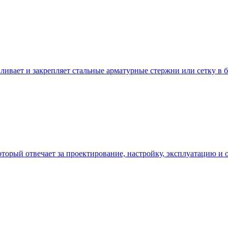
вливает и закрепляет стальные арматурные стержни или сетку 
оторый отвечает за проектирование, настройку, эксплуатацию и