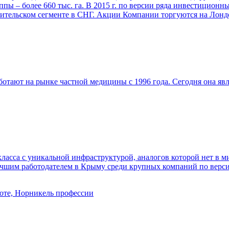
пы – более 660 тыс. га. В 2015 г. по версии ряда инвестицион
ительском сегменте в СНГ. Акции Компании торгуются на Лонд
тают на рынке частной медицины с 1996 года. Сегодня она яв
а с уникальной инфраструктурой, аналогов которой нет в мир
чшим работодателем в Крыму среди крупных компаний по верси