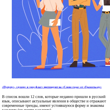
«Пупупу», «зумер» и «ред флаг» претендуют на «Слово года» от «Грамоты.ру»
В список вошли 12 слов, которые недавно пришли в русский
язык, описывают актуальные явления в обществе и отражают
современные тренды, имеют устоявшуюся форму и знакомы
каждому (ну почти каждому).