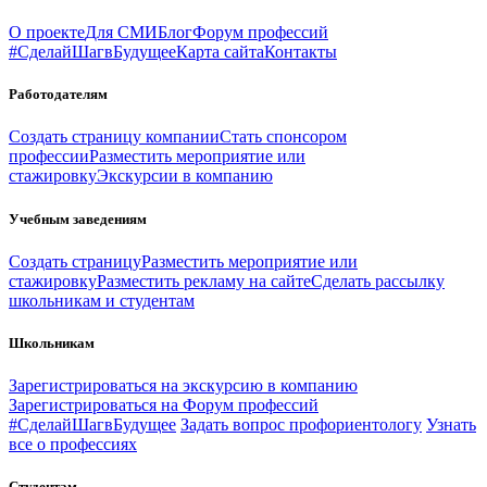
О проекте
Для СМИ
Блог
Форум профессий
#СделайШагвБудущее
Карта сайта
Контакты
Работодателям
Создать страницу компании
Стать спонсором
профессии
Разместить мероприятие или
стажировку
Экскурсии в компанию
Учебным заведениям
Создать страницу
Разместить мероприятие или
стажировку
Разместить рекламу на сайте
Сделать рассылку
школьникам и студентам
Школьникам
Зарегистрироваться на экскурсию в компанию
Зарегистрироваться на Форум профессий
#СделайШагвБудущее
Задать вопрос профориентологу
Узнать
все о профессиях
Студентам