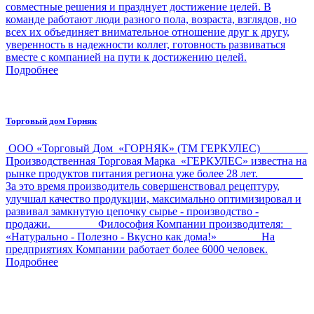
совместные решения и празднует достижение целей. В
команде работают люди разного пола, возраста, взглядов, но
всех их объединяет внимательное отношение друг к другу,
уверенность в надежности коллег, готовность развиваться
вместе с компанией на пути к достижению целей.
Подробнее
Торговый дом Горняк
ООО «Торговый Дом «ГОРНЯК» (ТМ ГЕРКУЛЕС)
Производственная Торговая Марка «ГЕРКУЛЕС» известна на
рынке продуктов питания региона уже более 28 лет.
За это время производитель совершенствовал рецептуру,
улучшал качество продукции, максимально оптимизировал и
развивал замкнутую цепочку сырье - производство -
продажи. Философия Компании производителя:
«Натурально - Полезно - Вкусно как дома!» На
предприятиях Компании работает более 6000 человек.
Подробнее