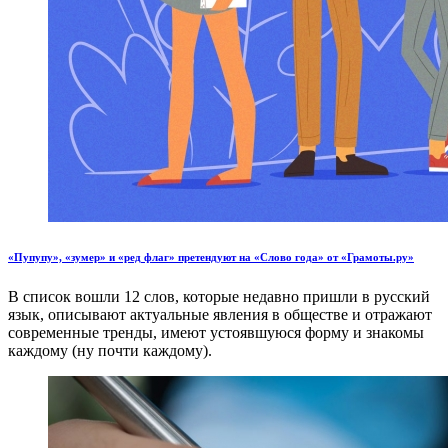
«Пупупу», «зумер» и «ред флаг» претендуют на «Слово года» от «Грамоты.ру»
В список вошли 12 слов, которые недавно пришли в русский
язык, описывают актуальные явления в обществе и отражают
современные тренды, имеют устоявшуюся форму и знакомы
каждому (ну почти каждому).