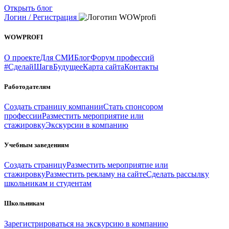
Открыть блог
Логин / Регистрация
WOWPROFI
О проекте
Для СМИ
Блог
Форум профессий
#СделайШагвБудущее
Карта сайта
Контакты
Работодателям
Создать страницу компании
Стать спонсором
профессии
Разместить мероприятие или
стажировку
Экскурсии в компанию
Учебным заведениям
Создать страницу
Разместить мероприятие или
стажировку
Разместить рекламу на сайте
Сделать рассылку
школьникам и студентам
Школьникам
Зарегистрироваться на экскурсию в компанию