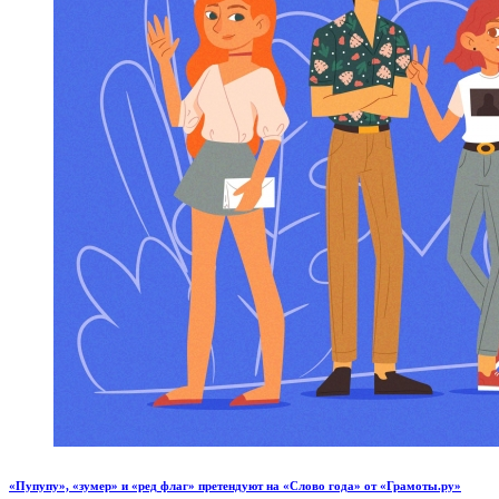
«Пупупу», «зумер» и «ред флаг» претендуют на «Слово года» от «Грамоты.ру»