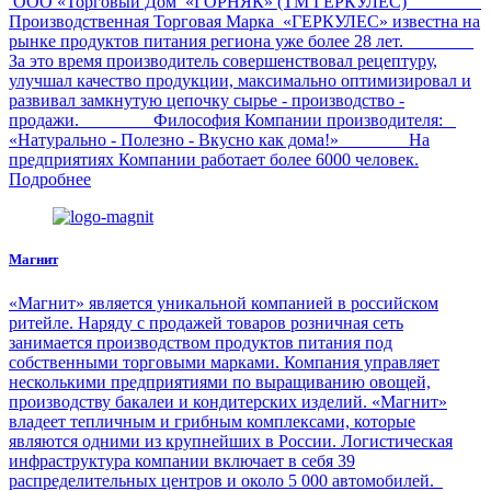
ООО «Торговый Дом «ГОРНЯК» (ТМ ГЕРКУЛЕС)
Производственная Торговая Марка «ГЕРКУЛЕС» известна на
рынке продуктов питания региона уже более 28 лет.
За это время производитель совершенствовал рецептуру,
улучшал качество продукции, максимально оптимизировал и
развивал замкнутую цепочку сырье - производство -
продажи. Философия Компании производителя:
«Натурально - Полезно - Вкусно как дома!» На
предприятиях Компании работает более 6000 человек.
Подробнее
Магнит
«Магнит» является уникальной компанией в российском
ритейле. Наряду с продажей товаров розничная сеть
занимается производством продуктов питания под
собственными торговыми марками. Компания управляет
несколькими предприятиями по выращиванию овощей,
производству бакалеи и кондитерских изделий. «Магнит»
владеет тепличным и грибным комплексами, которые
являются одними из крупнейших в России. Логистическая
инфраструктура компании включает в себя 39
распределительных центров и около 5 000 автомобилей.