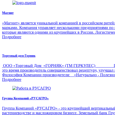
Магнит
«Магнит» является уникальной компанией в российском ритейл
марками. Компания управляет несколькими предприятиями по 
которые являются одними из крупнейших в России. Логистичес
Подробнее
Торговый дом Горняк
ООО «Торговый Дом «ГОРНЯК» (ТМ ГЕРКУЛЕС) Производ
это время производитель совершенствовал рецептуру, улучш
Философия Компании производителя: «Натурально - Полезн
Подробнее
Группа Компаний «РУСАГРО»
Группа Компаний «РУСАГРО» - это крупнейший вертикальный а
растениеводстве и масложировом бизнесе. Земельный банк Груп