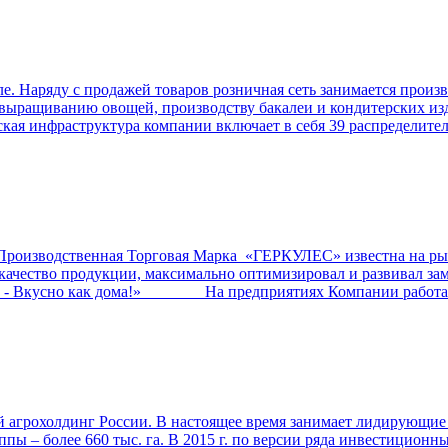
е. Наряду с продажей товаров розничная сеть занимается прои
выращиванию овощей, производству бакалеи и кондитерских из
кая инфраструктура компании включает в себя 39 распределите
ственная Торговая Марка «ГЕРКУЛЕС» известна на рынк
ал качество продукции, максимально оптимизировал и развив
о - Вкусно как дома!» На предприятиях Компании работает
грохолдинг России. В настоящее время занимает лидирующие п
пы – более 660 тыс. га. В 2015 г. по версии ряда инвестицион