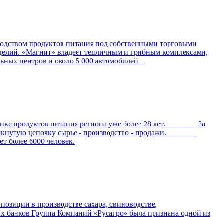
зводством продуктов питания под собственными торговыми
делий. «Магнит» владеет тепличным и грибным комплексами,
льных центров и около 5 000 автомобилей.
е продуктов питания региона уже более 28 лет. За
ал замкнутую цепочку сырье - производство - продажи.
 более 6000 человек.
озиции в производстве сахара, свиноводстве,
ных банков Группа Компаний «Русагро» была признана одной из