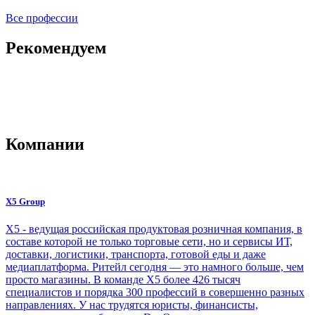
Все профессии
Рекомендуем
Компании
X5 Group
Х5 - ведущая российская продуктовая розничная компания, в
составе которой не только торговые сети, но и сервисы ИТ,
доставки, логистики, транспорта, готовой еды и даже
медиаплатформа. Ритейл сегодня — это намного больше, чем
просто магазины. В команде Х5 более 426 тысяч
специалистов и порядка 300 профессий в совершенно разных
направлениях. У нас трудятся юристы, финансисты,