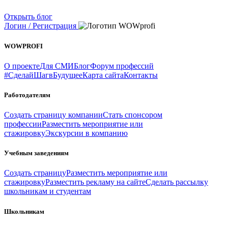
Открыть блог
Логин / Регистрация
WOWPROFI
О проекте
Для СМИ
Блог
Форум профессий
#СделайШагвБудущее
Карта сайта
Контакты
Работодателям
Создать страницу компании
Стать спонсором
профессии
Разместить мероприятие или
стажировку
Экскурсии в компанию
Учебным заведениям
Создать страницу
Разместить мероприятие или
стажировку
Разместить рекламу на сайте
Сделать рассылку
школьникам и студентам
Школьникам