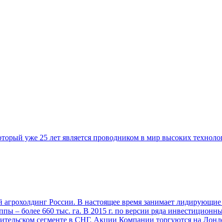
торый уже 25 лет является проводником в мир высоких техноло
грохолдинг России. В настоящее время занимает лидирующие п
пы – более 660 тыс. га. В 2015 г. по версии ряда инвестицион
ительском сегменте в СНГ. Акции Компании торгуются на Лонд