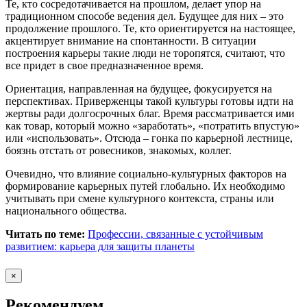
Те, кто сосредотачивается на прошлом, делает упор на
традиционном способе ведения дел. Будущее для них – это
продолжение прошлого. Те, кто ориентируется на настоящее,
акцентирует внимание на спонтанности. В ситуации
построения карьеры такие люди не торопятся, считают, что
все придет в свое предназначенное время.
Ориентация, направленная на будущее, фокусируется на
перспективах. Приверженцы такой культуры готовы идти на
жертвы ради долгосрочных благ. Время рассматривается ими
как товар, который можно «заработать», «потратить впустую»
или «использовать». Отсюда – гонка по карьерной лестнице,
боязнь отстать от ровесников, знакомых, коллег.
Очевидно, что влияние социально-культурных факторов на
формирование карьерных путей глобально. Их необходимо
учитывать при смене культурного контекста, страны или
национального общества.
Читать по теме:
Профессии, связанные с устойчивым
развитием: карьера для защиты планеты
×
Рекомендуем