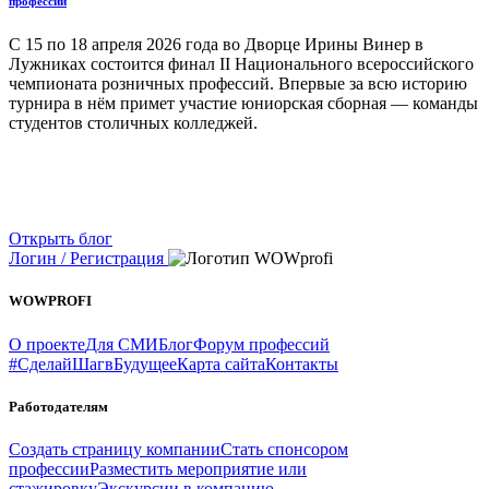
профессий
С 15 по 18 апреля 2026 года во Дворце Ирины Винер в
Лужниках состоится финал II Национального всероссийского
чемпионата розничных профессий. Впервые за всю историю
турнира в нём примет участие юниорская сборная — команды
студентов столичных колледжей.
Открыть блог
Логин / Регистрация
WOWPROFI
О проекте
Для СМИ
Блог
Форум профессий
#СделайШагвБудущее
Карта сайта
Контакты
Работодателям
Создать страницу компании
Стать спонсором
профессии
Разместить мероприятие или
стажировку
Экскурсии в компанию