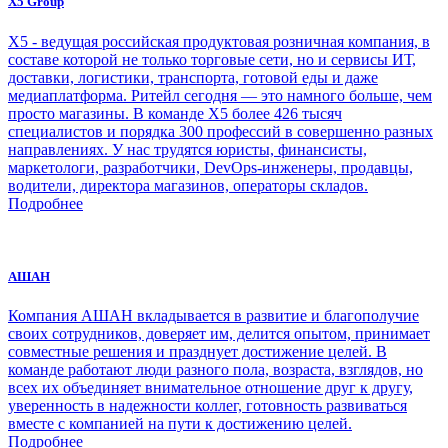
X5 Group
Х5 - ведущая российская продуктовая розничная компания, в
составе которой не только торговые сети, но и сервисы ИТ,
доставки, логистики, транспорта, готовой еды и даже
медиаплатформа. Ритейл сегодня — это намного больше, чем
просто магазины. В команде Х5 более 426 тысяч
специалистов и порядка 300 профессий в совершенно разных
направлениях. У нас трудятся юристы, финансисты,
маркетологи, разработчики, DevOps-инженеры, продавцы,
водители, директора магазинов, операторы складов.
Подробнее
АШАН
Компания АШАН вкладывается в развитие и благополучие
своих сотрудников, доверяет им, делится опытом, принимает
совместные решения и празднует достижение целей. В
команде работают люди разного пола, возраста, взглядов, но
всех их объединяет внимательное отношение друг к другу,
уверенность в надежности коллег, готовность развиваться
вместе с компанией на пути к достижению целей.
Подробнее