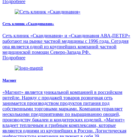
Подробнее
Сеть клиник «Скандинавия»
Сеть клиник «Скандинавия» и «Скандинавия АВА-ПЕТЕР»
работают на рынке частной медицины с 1996 года. Сегодня
она является одной из крупнейших компаний частной
медицинской помощи Северо-Запада РФ.
Подробнее
Магнит
«Магнит» является уникальной компанией в российском
ритейле. Наряду с продажей товаров розничная сеть
занимается производством продуктов питания под
собственными торговыми марками. Компания управляет
несколькими предприятиями по выращиванию овощей,
производству бакалеи и кондитерских изделий. «Магнит»
владеет тепличным и грибным комплексами, которые
являются одними из крупнейших в России. Логистическая
инфраструктура компании включает в себя 39