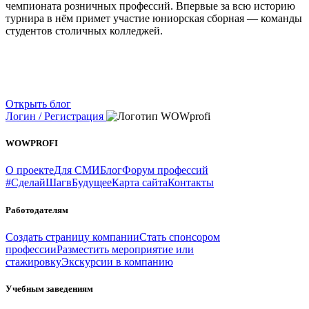
чемпионата розничных профессий. Впервые за всю историю
турнира в нём примет участие юниорская сборная — команды
студентов столичных колледжей.
Открыть блог
Логин / Регистрация
WOWPROFI
О проекте
Для СМИ
Блог
Форум профессий
#СделайШагвБудущее
Карта сайта
Контакты
Работодателям
Создать страницу компании
Стать спонсором
профессии
Разместить мероприятие или
стажировку
Экскурсии в компанию
Учебным заведениям