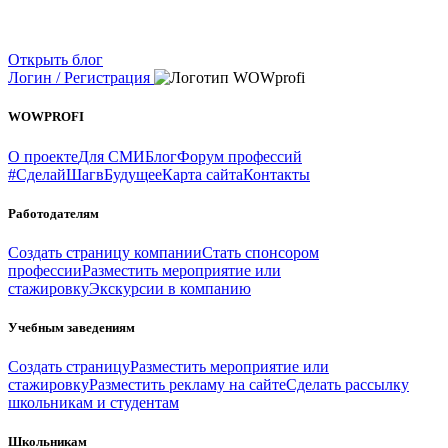
Открыть блог
Логин / Регистрация
WOWPROFI
О проекте
Для СМИ
Блог
Форум профессий
#СделайШагвБудущее
Карта сайта
Контакты
Работодателям
Создать страницу компании
Стать спонсором
профессии
Разместить мероприятие или
стажировку
Экскурсии в компанию
Учебным заведениям
Создать страницу
Разместить мероприятие или
стажировку
Разместить рекламу на сайте
Сделать рассылку
школьникам и студентам
Школьникам