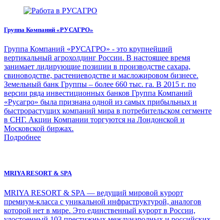
Группа Компаний «РУСАГРО»
Группа Компаний «РУСАГРО» - это крупнейший
вертикальный агрохолдинг России. В настоящее время
занимает лидирующие позиции в производстве сахара,
свиноводстве, растениеводстве и масложировом бизнесе.
Земельный банк Группы – более 660 тыс. га. В 2015 г. по
версии ряда инвестиционных банков Группа Компаний
«Русагро» была признана одной из самых прибыльных и
быстрорастущих компаний мира в потребительском сегменте
в СНГ. Акции Компании торгуются на Лондонской и
Московской биржах.
Подробнее
MRIYA RESORT & SPA
MRIYA RESORT & SPA — ведущий мировой курорт
премиум-класса с уникальной инфраструктурой, аналогов
которой нет в мире. Это единственный курорт в России,
удостоенный 103 престижных международных и российских