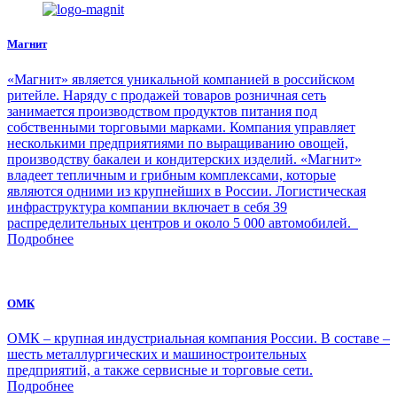
Магнит
«Магнит» является уникальной компанией в российском
ритейле. Наряду с продажей товаров розничная сеть
занимается производством продуктов питания под
собственными торговыми марками. Компания управляет
несколькими предприятиями по выращиванию овощей,
производству бакалеи и кондитерских изделий. «Магнит»
владеет тепличным и грибным комплексами, которые
являются одними из крупнейших в России. Логистическая
инфраструктура компании включает в себя 39
распределительных центров и около 5 000 автомобилей.
Подробнее
ОМК
ОМК – крупная индустриальная компания России. В составе –
шесть металлургических и машиностроительных
предприятий, а также сервисные и торговые сети.
Подробнее