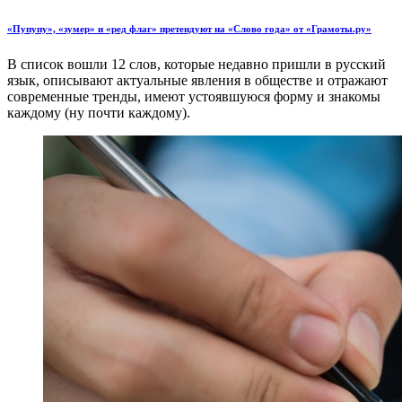
«Пупупу», «зумер» и «ред флаг» претендуют на «Слово года» от «Грамоты.ру»
В список вошли 12 слов, которые недавно пришли в русский
язык, описывают актуальные явления в обществе и отражают
современные тренды, имеют устоявшуюся форму и знакомы
каждому (ну почти каждому).