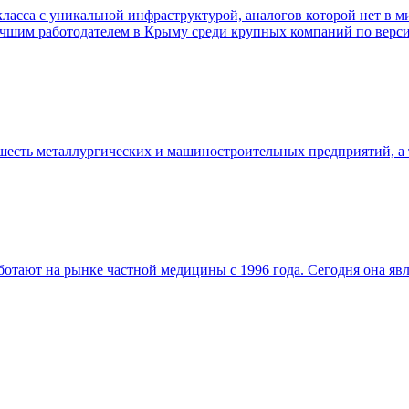
а с уникальной инфраструктурой, аналогов которой нет в мир
чшим работодателем в Крыму среди крупных компаний по верси
шесть металлургических и машиностроительных предприятий, а 
тают на рынке частной медицины с 1996 года. Сегодня она яв