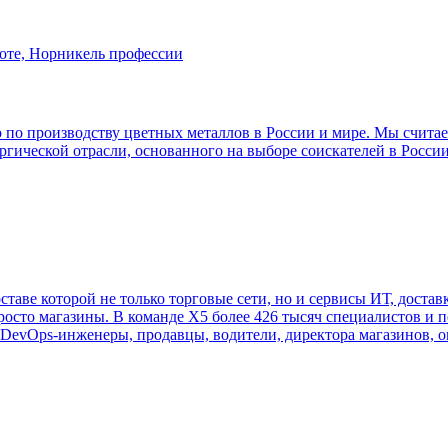
по производству цветных металлов в России и мире. Мы считаем
ргической отрасли, основанного на выборе соискателей в Росси
ставе которой не только торговые сети, но и сервисы ИТ, достав
росто магазины. В команде Х5 более 426 тысяч специалистов и 
 DevOps-инженеры, продавцы, водители, директора магазинов, о