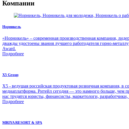
Компании
Норникель
«Норникель» – современная производственная компания, лидер 
дважды удостоены звания лучшего работодателя горно-металлу
Award.
Подробнее
X5 Group
Х5 - ведущая российская продуктовая розничная компания, в со
медиаплатформа. Ритейл сегодня — это намного больше, чем п
нас трудятся юристы, финансисты, маркетологи, разработчики,
Подробнее
MRIYA RESORT & SPA