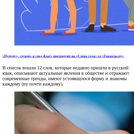
«Пупупу», «зумер» и «ред флаг» претендуют на «Слово года» от «Грамоты.ру»
В список вошли 12 слов, которые недавно пришли в русский
язык, описывают актуальные явления в обществе и отражают
современные тренды, имеют устоявшуюся форму и знакомы
каждому (ну почти каждому).