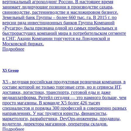
вертикальный агрохолдинг России. В настоящее время
занимает лидирующие позиции в производстве сахара,
свиноводстве, растениеводстве и масложировом бизнесе.
Земельный банк Группы – более 660 тыс. га. В 2015 г. по
версии ряда инвестиционных банков Группа Компаний
«Русагро» была признана одной из самых прибыльных и
быстрорастущих компаний мира в потребительском сегменте
в СНГ. Акции Компании торгуются на Лондонской и
Московской биржах.
Подробнее
X5 Group
Х5 - ведущая российская продуктовая розничная компания, в
составе которой не только торговые сети, но и сервисы ИТ,
доставки, логистики, транспорта, готовой еды и даже
медиаплатформа. Ритейл сегодня — это намного больше, чем
просто магазины. В команде Х5 более 426 тысяч
специалистов и порядка 300 профессий в совершенно разных
направлениях. У нас трудятся юристы, финансисты,
маркетологи, разработчики, DevOps-инженеры, продавцы,
водители, директора магазинов, операторы складов.
Подробнее