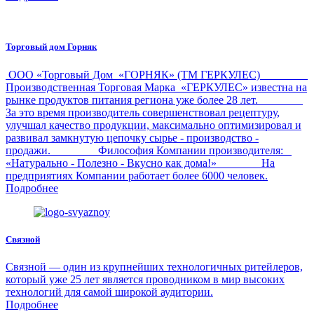
Торговый дом Горняк
ООО «Торговый Дом «ГОРНЯК» (ТМ ГЕРКУЛЕС)
Производственная Торговая Марка «ГЕРКУЛЕС» известна на
рынке продуктов питания региона уже более 28 лет.
За это время производитель совершенствовал рецептуру,
улучшал качество продукции, максимально оптимизировал и
развивал замкнутую цепочку сырье - производство -
продажи. Философия Компании производителя:
«Натурально - Полезно - Вкусно как дома!» На
предприятиях Компании работает более 6000 человек.
Подробнее
Связной
Связной — один из крупнейших технологичных ритейлеров,
который уже 25 лет является проводником в мир высоких
технологий для самой широкой аудитории.
Подробнее