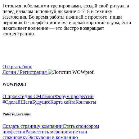
Готовься небольшими тренировками, создай свой ритуал, а
перед началом используй дыхание 4–7–8 и технику
заземления. Во время работы начинай с простого, пиши
черновик без перфекционизма и делай короткие паузы, если
накатывает волнение — это быстро возвращает
концентрацию.
Открыть блог
Логин / Регистрация
WOWPROFI
О проекте
Для СМИ
Блог
Форум профессий
#СделайШагвБудущее
Карта сайта
Контакты
Работодателям
Создать страницу компании
Стать спонсором
профессии
Разместить мероприятие или
стажировку
Экскурсии в компанию