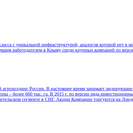
а с уникальной инфраструктурой, аналогов которой нет в мир
чшим работодателем в Крыму среди крупных компаний по верси
грохолдинг России. В настоящее время занимает лидирующие п
пы – более 660 тыс. га. В 2015 г. по версии ряда инвестицион
ительском сегменте в СНГ. Акции Компании торгуются на Лонд