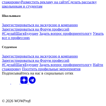
стажировку
Разместить рекламу на сайте
Сделать рассылку
школьникам и студентам
Школьникам
Зарегистрироваться на экскурсию в компанию
Зарегистрироваться на Форум профессий
#СделайШагвБудущее
Задать вопрос профориентологу
Узнать
все о профессиях
Студентам
Зарегистрироваться на экскурсию в компанию
Зарегистрироваться на Форум профессий
#СделайШагвБудущее
Задать вопрос профориентологу
Найти
стажировку
Посетить профильные мероприятия
Подписывайтесь на нас в социальных сетях
© 2026 WOWProfi