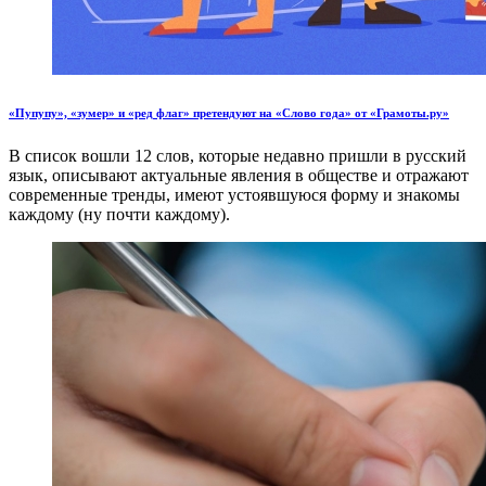
«Пупупу», «зумер» и «ред флаг» претендуют на «Слово года» от «Грамоты.ру»
В список вошли 12 слов, которые недавно пришли в русский
язык, описывают актуальные явления в обществе и отражают
современные тренды, имеют устоявшуюся форму и знакомы
каждому (ну почти каждому).