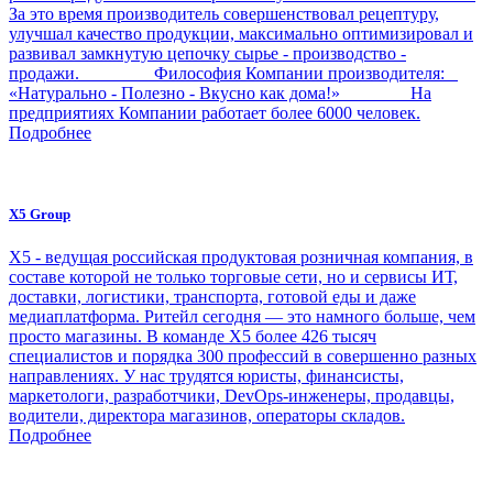
За это время производитель совершенствовал рецептуру,
улучшал качество продукции, максимально оптимизировал и
развивал замкнутую цепочку сырье - производство -
продажи. Философия Компании производителя:
«Натурально - Полезно - Вкусно как дома!» На
предприятиях Компании работает более 6000 человек.
Подробнее
X5 Group
Х5 - ведущая российская продуктовая розничная компания, в
составе которой не только торговые сети, но и сервисы ИТ,
доставки, логистики, транспорта, готовой еды и даже
медиаплатформа. Ритейл сегодня — это намного больше, чем
просто магазины. В команде Х5 более 426 тысяч
специалистов и порядка 300 профессий в совершенно разных
направлениях. У нас трудятся юристы, финансисты,
маркетологи, разработчики, DevOps-инженеры, продавцы,
водители, директора магазинов, операторы складов.
Подробнее