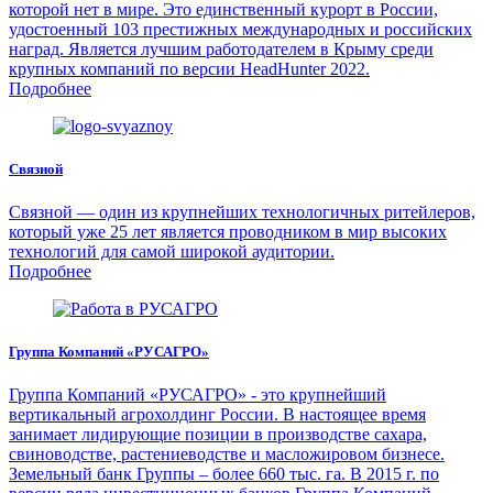
которой нет в мире. Это единственный курорт в России,
удостоенный 103 престижных международных и российских
наград. Является лучшим работодателем в Крыму среди
крупных компаний по версии HeadHunter 2022.
Подробнее
Связной
Связной — один из крупнейших технологичных ритейлеров,
который уже 25 лет является проводником в мир высоких
технологий для самой широкой аудитории.
Подробнее
Группа Компаний «РУСАГРО»
Группа Компаний «РУСАГРО» - это крупнейший
вертикальный агрохолдинг России. В настоящее время
занимает лидирующие позиции в производстве сахара,
свиноводстве, растениеводстве и масложировом бизнесе.
Земельный банк Группы – более 660 тыс. га. В 2015 г. по