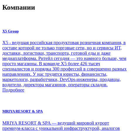
Компании
X5 Group
Х5 - ведущая российская продуктовая розничная компания, в
составе которой не только торговые сети, но и сервисы ИТ,
доставки, логистики, транспорта, готовой еды и даже
медиаплатформа. Ритейл сегодня — это намного больше, чем
просто магазины. В команде Х5 более 426 тысяч
специалистов и порядка 300 профессий в совершенно разных
направлениях. У нас трудятся юристы, финансисты,
маркетологи, разработчики, DevOps-инженеры, продавцы,
водители, директора магазинов, операторы складов.
Подробнее
MRIYA RESORT & SPA
MRIYA RESORT & SPA — ведущий мировой курорт
премиум-класса с уникальной инфраструктурой, аналогов