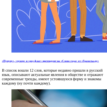
«Пупупу», «зумер» и «ред флаг» претендуют на «Слово года» от «Грамоты.ру»
В список вошли 12 слов, которые недавно пришли в русский
язык, описывают актуальные явления в обществе и отражают
современные тренды, имеют устоявшуюся форму и знакомы
каждому (ну почти каждому).