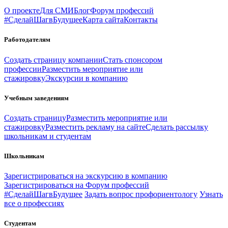
О проекте
Для СМИ
Блог
Форум профессий
#СделайШагвБудущее
Карта сайта
Контакты
Работодателям
Создать страницу компании
Стать спонсором
профессии
Разместить мероприятие или
стажировку
Экскурсии в компанию
Учебным заведениям
Создать страницу
Разместить мероприятие или
стажировку
Разместить рекламу на сайте
Сделать рассылку
школьникам и студентам
Школьникам
Зарегистрироваться на экскурсию в компанию
Зарегистрироваться на Форум профессий
#СделайШагвБудущее
Задать вопрос профориентологу
Узнать
все о профессиях
Студентам