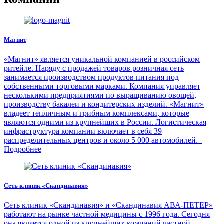
Магнит
«Магнит» является уникальной компанией в российском
ритейле. Наряду с продажей товаров розничная сеть
занимается производством продуктов питания под
собственными торговыми марками. Компания управляет
несколькими предприятиями по выращиванию овощей,
производству бакалеи и кондитерских изделий. «Магнит»
владеет тепличным и грибным комплексами, которые
являются одними из крупнейших в России. Логистическая
инфраструктура компании включает в себя 39
распределительных центров и около 5 000 автомобилей.
Подробнее
Сеть клиник «Скандинавия»
Сеть клиник «Скандинавия» и «Скандинавия АВА-ПЕТЕР»
работают на рынке частной медицины с 1996 года. Сегодня
она является одной из крупнейших компаний частной