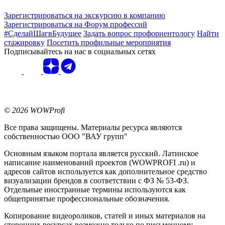
Зарегистрироваться на экскурсию в компанию
Зарегистрироваться на Форум профессий
#СделайШагвБудущее
Задать вопрос профориентологу
Найти
стажировку
Посетить профильные мероприятия
Подписывайтесь на нас в социальных сетях
© 2026 WOWProfi
Все права защищены. Материалы ресурса являются
собственностью ООО "ВАУ групп"
Основным языком портала является русский. Латинское
написание наименований проектов (WOWPROFI .ru) и
адресов сайтов используется как дополнительное средство
визуализации брендов в соответствии с ФЗ № 53-ФЗ.
Отдельные иностранные термины используются как
общепринятые профессиональные обозначения.
Копирование видеороликов, статей и иных материалов на
сторонних ресурсах возможно только по письменному