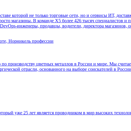
ставе которой не только торговые сети, но и сервисы ИТ, достав
росто магазины. В команде Х5 более 426 тысяч специалистов и 
 DevOps-инженеры, продавцы, водители, директора магазинов, о
по производству цветных металлов в России и мире. Мы считаем
ргической отрасли, основанного на выборе соискателей в Росси
торый уже 25 лет является проводником в мир высоких техноло