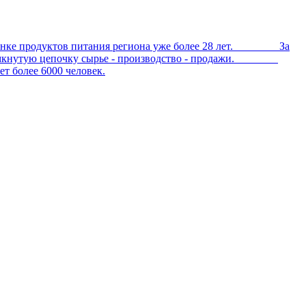
е продуктов питания региона уже более 28 лет. За
ал замкнутую цепочку сырье - производство - продажи.
 более 6000 человек.