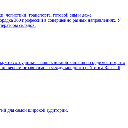
ки, логистики, транспорта, готовой еды и даже
порядка 300 профессий в совершенно разных направлениях. У
ператоры складов.
, что сотрудники – наш основной капитал и гордимся тем, что
и по версии независимого международного рейтинга Ranstadt
гий для самой широкой аудитории.