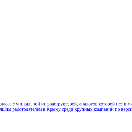
а с уникальной инфраструктурой, аналогов которой нет в мир
чшим работодателем в Крыму среди крупных компаний по верси