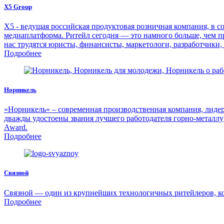
X5 Group
Х5 - ведущая российская продуктовая розничная компания, в со
медиаплатформа. Ритейл сегодня — это намного больше, чем п
нас трудятся юристы, финансисты, маркетологи, разработчики,
Подробнее
Норникель
«Норникель» – современная производственная компания, лидер 
дважды удостоены звания лучшего работодателя горно-металлу
Award.
Подробнее
Связной
Связной — один из крупнейших технологичных ритейлеров, ко
Подробнее