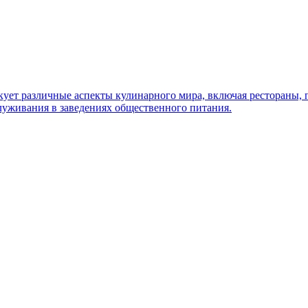
кует различные аспекты кулинарного мира, включая рестораны, 
служивания в заведениях общественного питания.