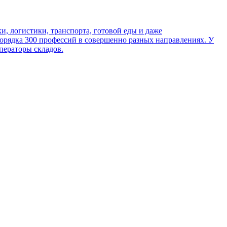
ки, логистики, транспорта, готовой еды и даже
порядка 300 профессий в совершенно разных направлениях. У
ператоры складов.