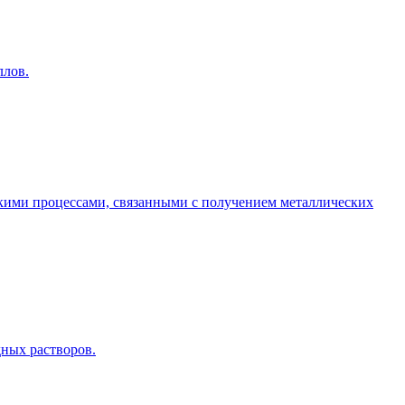
ллов.
кими процессами, связанными с получением металлических
дных растворов.