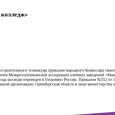
 колледж»
иностроительного техникума приказом народного Комиссара тяж
атем Межреспубликанской ассоциации учебных заведений «Маши
года колледж переведен в Госкомвуз России. Приказом №552 от 
ной организации: Оренбургская область в лице министерства о