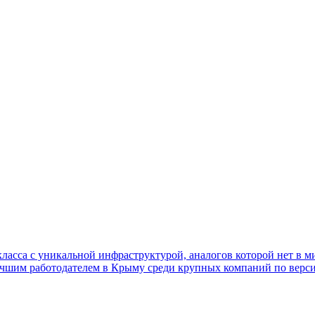
а с уникальной инфраструктурой, аналогов которой нет в мир
чшим работодателем в Крыму среди крупных компаний по верси