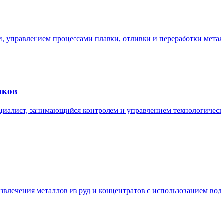
и, управлением процессами плавки, отливки и переработки мета
шков
ециалист, занимающийся контролем и управлением технологичес
звлечения металлов из руд и концентратов с использованием во