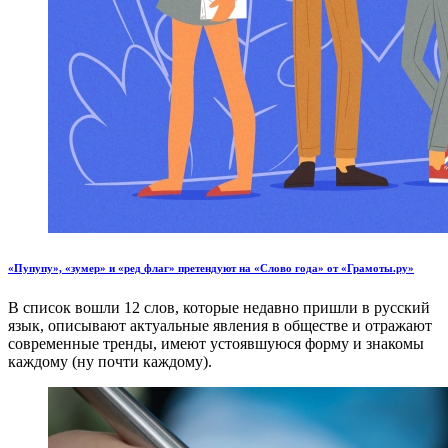
«Пупупу», «зумер» и «ред флаг» претендуют на «Слово года» от «Грамоты.ру»
В список вошли 12 слов, которые недавно пришли в русский
язык, описывают актуальные явления в обществе и отражают
современные тренды, имеют устоявшуюся форму и знакомы
каждому (ну почти каждому).