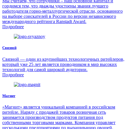
Мы считаем, что сотрудники – наш основной капитал и
гордимся тем, что дважды удостоены звания лучшего
работодателя горно-металлургической отрасли, основанного
на выборе соискателей в России по версии независимого
международного рейтинга Ranstadt Award.
Подробнее
Связной
Связной — один из крупнейших технологичных ритейлеров,
который уже 25 лет является проводником в мир высоких
технологий для самой широкой аудитории.
Подробнее
Магнит
«Магнит» является уникальной компанией в российском
ритейле. Наряду с продажей товаров розничная сеть
занимается производством продуктов питания под
собственными торговыми марками. Компания управляет
несколькими предприятиями по выращиванию овощей,