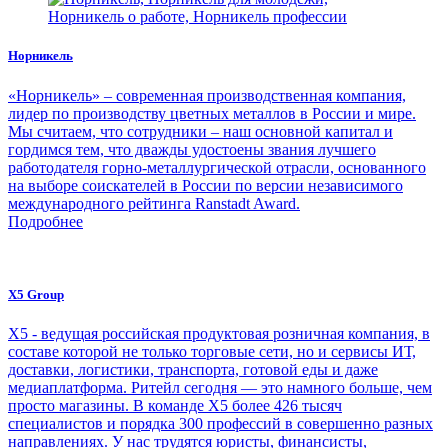
Норникель
«Норникель» – современная производственная компания,
лидер по производству цветных металлов в России и мире.
Мы считаем, что сотрудники – наш основной капитал и
гордимся тем, что дважды удостоены звания лучшего
работодателя горно-металлургической отрасли, основанного
на выборе соискателей в России по версии независимого
международного рейтинга Ranstadt Award.
Подробнее
X5 Group
Х5 - ведущая российская продуктовая розничная компания, в
составе которой не только торговые сети, но и сервисы ИТ,
доставки, логистики, транспорта, готовой еды и даже
медиаплатформа. Ритейл сегодня — это намного больше, чем
просто магазины. В команде Х5 более 426 тысяч
специалистов и порядка 300 профессий в совершенно разных
направлениях. У нас трудятся юристы, финансисты,