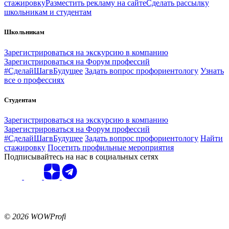
стажировку
Разместить рекламу на сайте
Сделать рассылку
школьникам и студентам
Школьникам
Зарегистрироваться на экскурсию в компанию
Зарегистрироваться на Форум профессий
#СделайШагвБудущее
Задать вопрос профориентологу
Узнать
все о профессиях
Студентам
Зарегистрироваться на экскурсию в компанию
Зарегистрироваться на Форум профессий
#СделайШагвБудущее
Задать вопрос профориентологу
Найти
стажировку
Посетить профильные мероприятия
Подписывайтесь на нас в социальных сетях
© 2026 WOWProfi