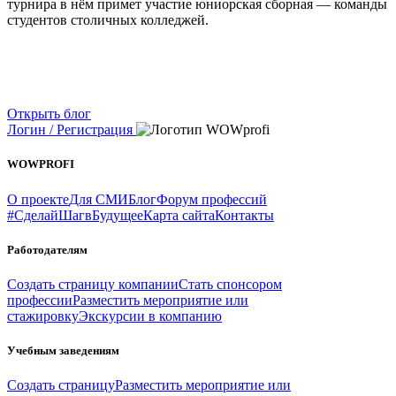
турнира в нём примет участие юниорская сборная — команды
студентов столичных колледжей.
Открыть блог
Логин / Регистрация
WOWPROFI
О проекте
Для СМИ
Блог
Форум профессий
#СделайШагвБудущее
Карта сайта
Контакты
Работодателям
Создать страницу компании
Стать спонсором
профессии
Разместить мероприятие или
стажировку
Экскурсии в компанию
Учебным заведениям
Создать страницу
Разместить мероприятие или