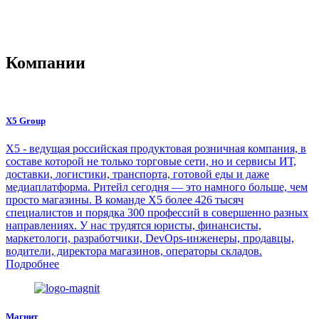
Компании
X5 Group
Х5 - ведущая российская продуктовая розничная компания, в
составе которой не только торговые сети, но и сервисы ИТ,
доставки, логистики, транспорта, готовой еды и даже
медиаплатформа. Ритейл сегодня — это намного больше, чем
просто магазины. В команде Х5 более 426 тысяч
специалистов и порядка 300 профессий в совершенно разных
направлениях. У нас трудятся юристы, финансисты,
маркетологи, разработчики, DevOps-инженеры, продавцы,
водители, директора магазинов, операторы складов.
Подробнее
Магнит