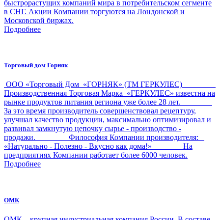
быстрорастущих компаний мира в потребительском сегменте
в СНГ. Акции Компании торгуются на Лондонской и
Московской биржах.
Подробнее
Торговый дом Горняк
ООО «Торговый Дом «ГОРНЯК» (ТМ ГЕРКУЛЕС)
Производственная Торговая Марка «ГЕРКУЛЕС» известна на
рынке продуктов питания региона уже более 28 лет.
За это время производитель совершенствовал рецептуру,
улучшал качество продукции, максимально оптимизировал и
развивал замкнутую цепочку сырье - производство -
продажи. Философия Компании производителя:
«Натурально - Полезно - Вкусно как дома!» На
предприятиях Компании работает более 6000 человек.
Подробнее
ОМК
ОМК – крупная индустриальная компания России. В составе –