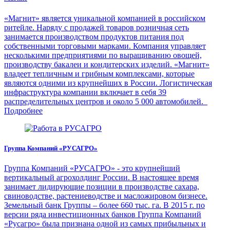
«Магнит» является уникальной компанией в российском
ритейле. Наряду с продажей товаров розничная сеть
занимается производством продуктов питания под
собственными торговыми марками. Компания управляет
несколькими предприятиями по выращиванию овощей,
производству бакалеи и кондитерских изделий. «Магнит»
владеет тепличным и грибным комплексами, которые
являются одними из крупнейших в России. Логистическая
инфраструктура компании включает в себя 39
распределительных центров и около 5 000 автомобилей.
Подробнее
Группа Компаний «РУСАГРО»
Группа Компаний «РУСАГРО» - это крупнейший
вертикальный агрохолдинг России. В настоящее время
занимает лидирующие позиции в производстве сахара,
свиноводстве, растениеводстве и масложировом бизнесе.
Земельный банк Группы – более 660 тыс. га. В 2015 г. по
версии ряда инвестиционных банков Группа Компаний
«Русагро» была признана одной из самых прибыльных и