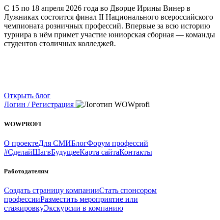
С 15 по 18 апреля 2026 года во Дворце Ирины Винер в
Лужниках состоится финал II Национального всероссийского
чемпионата розничных профессий. Впервые за всю историю
турнира в нём примет участие юниорская сборная — команды
студентов столичных колледжей.
Открыть блог
Логин / Регистрация
WOWPROFI
О проекте
Для СМИ
Блог
Форум профессий
#СделайШагвБудущее
Карта сайта
Контакты
Работодателям
Создать страницу компании
Стать спонсором
профессии
Разместить мероприятие или
стажировку
Экскурсии в компанию