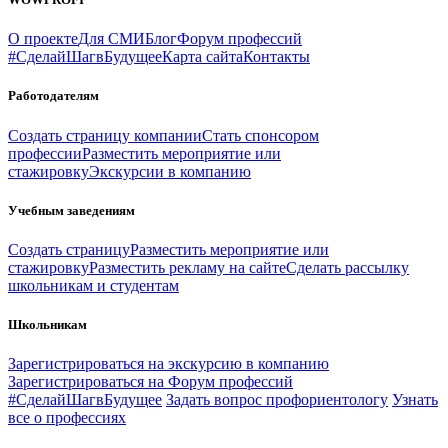
О проекте
Для СМИ
Блог
Форум профессий
#СделайШагвБудущее
Карта сайта
Контакты
Работодателям
Создать страницу компании
Стать спонсором
профессии
Разместить мероприятие или
стажировку
Экскурсии в компанию
Учебным заведениям
Создать страницу
Разместить мероприятие или
стажировку
Разместить рекламу на сайте
Сделать рассылку
школьникам и студентам
Школьникам
Зарегистрироваться на экскурсию в компанию
Зарегистрироваться на Форум профессий
#СделайШагвБудущее
Задать вопрос профориентологу
Узнать
все о профессиях