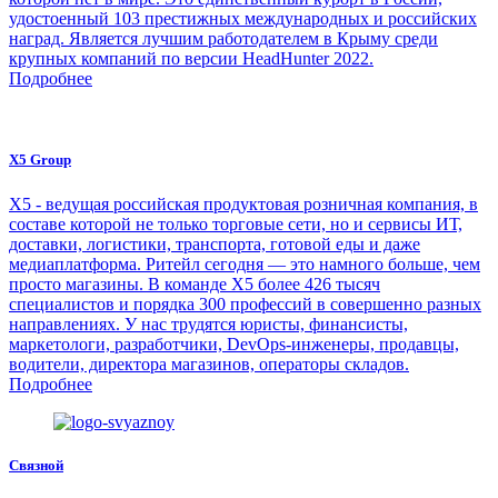
удостоенный 103 престижных международных и российских
наград. Является лучшим работодателем в Крыму среди
крупных компаний по версии HeadHunter 2022.
Подробнее
X5 Group
Х5 - ведущая российская продуктовая розничная компания, в
составе которой не только торговые сети, но и сервисы ИТ,
доставки, логистики, транспорта, готовой еды и даже
медиаплатформа. Ритейл сегодня — это намного больше, чем
просто магазины. В команде Х5 более 426 тысяч
специалистов и порядка 300 профессий в совершенно разных
направлениях. У нас трудятся юристы, финансисты,
маркетологи, разработчики, DevOps-инженеры, продавцы,
водители, директора магазинов, операторы складов.
Подробнее
Связной