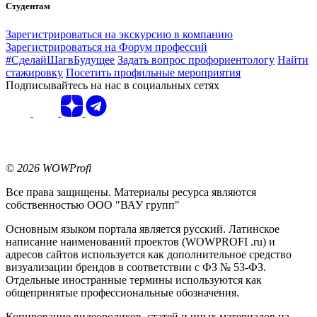
Студентам
Зарегистрироваться на экскурсию в компанию
Зарегистрироваться на Форум профессий
#СделайШагвБудущее
Задать вопрос профориентологу
Найти
стажировку
Посетить профильные мероприятия
Подписывайтесь на нас в социальных сетях
© 2026 WOWProfi
Все права защищены. Материалы ресурса являются
собственностью ООО "ВАУ групп"
Основным языком портала является русский. Латинское
написание наименований проектов (WOWPROFI .ru) и
адресов сайтов используется как дополнительное средство
визуализации брендов в соответствии с ФЗ № 53-ФЗ.
Отдельные иностранные термины используются как
общепринятые профессиональные обозначения.
Копирование видеороликов, статей и иных материалов на