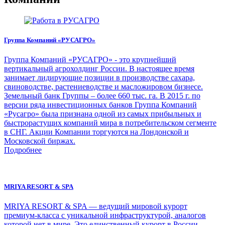
Группа Компаний «РУСАГРО»
Группа Компаний «РУСАГРО» - это крупнейший
вертикальный агрохолдинг России. В настоящее время
занимает лидирующие позиции в производстве сахара,
свиноводстве, растениеводстве и масложировом бизнесе.
Земельный банк Группы – более 660 тыс. га. В 2015 г. по
версии ряда инвестиционных банков Группа Компаний
«Русагро» была признана одной из самых прибыльных и
быстрорастущих компаний мира в потребительском сегменте
в СНГ. Акции Компании торгуются на Лондонской и
Московской биржах.
Подробнее
MRIYA RESORT & SPA
MRIYA RESORT & SPA — ведущий мировой курорт
премиум-класса с уникальной инфраструктурой, аналогов
которой нет в мире. Это единственный курорт в России,