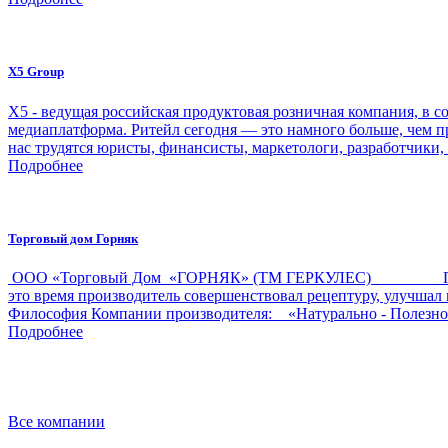
X5 Group
Х5 - ведущая российская продуктовая розничная компания, в со
медиаплатформа. Ритейл сегодня — это намного больше, чем п
нас трудятся юристы, финансисты, маркетологи, разработчики,
Подробнее
Торговый дом Горняк
ООО «Торговый Дом «ГОРНЯК» (ТМ ГЕРКУЛЕС) Производ
это время производитель совершенствовал рецептуру, улучш
Философия Компании производителя: «Натурально - Полезн
Подробнее
Все компании