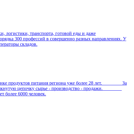
ки, логистики, транспорта, готовой еды и даже
порядка 300 профессий в совершенно разных направлениях. У
ператоры складов.
е продуктов питания региона уже более 28 лет. За
ал замкнутую цепочку сырье - производство - продажи.
 более 6000 человек.