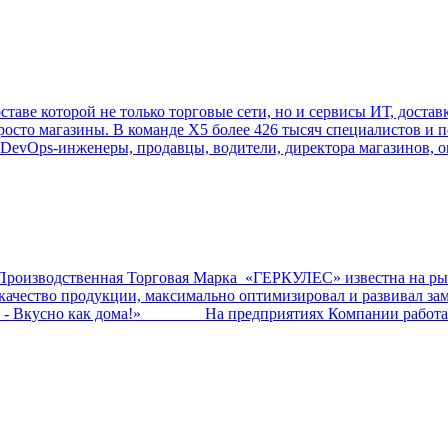
ставе которой не только торговые сети, но и сервисы ИТ, достав
росто магазины. В команде Х5 более 426 тысяч специалистов и 
 DevOps-инженеры, продавцы, водители, директора магазинов, о
ственная Торговая Марка «ГЕРКУЛЕС» известна на рынк
ал качество продукции, максимально оптимизировал и развив
о - Вкусно как дома!» На предприятиях Компании работает