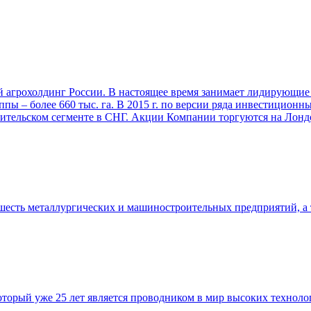
грохолдинг России. В настоящее время занимает лидирующие п
пы – более 660 тыс. га. В 2015 г. по версии ряда инвестицион
ительском сегменте в СНГ. Акции Компании торгуются на Лонд
шесть металлургических и машиностроительных предприятий, а 
торый уже 25 лет является проводником в мир высоких техноло