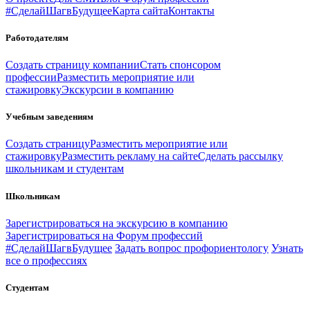
#СделайШагвБудущее
Карта сайта
Контакты
Работодателям
Создать страницу компании
Стать спонсором
профессии
Разместить мероприятие или
стажировку
Экскурсии в компанию
Учебным заведениям
Создать страницу
Разместить мероприятие или
стажировку
Разместить рекламу на сайте
Сделать рассылку
школьникам и студентам
Школьникам
Зарегистрироваться на экскурсию в компанию
Зарегистрироваться на Форум профессий
#СделайШагвБудущее
Задать вопрос профориентологу
Узнать
все о профессиях
Студентам